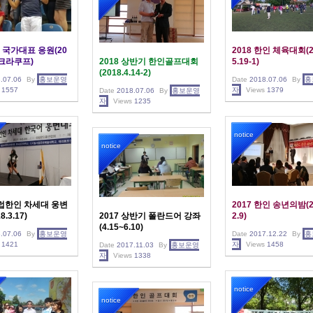
국가대표 응원(20
2018 한인 체육대회(2
7 크라쿠프)
2018 상반기 한인골프대회
5.19-1)
(2018.4.14-2)
.07.06
By
홍보운영
Date
2018.07.06
By
홍
1557
자
Views
1379
Date
2018.07.06
By
홍보운영
자
Views
1235
notice
notice
유럽한인 차세대 웅변
2017 한인 송년의밤(2
.3.17)
2017 상반기 폴란드어 강좌
2.9)
(4.15~6.10)
.07.06
By
홍보운영
Date
2017.12.22
By
홍
1421
자
Views
1458
Date
2017.11.03
By
홍보운영
자
Views
1338
notice
notice