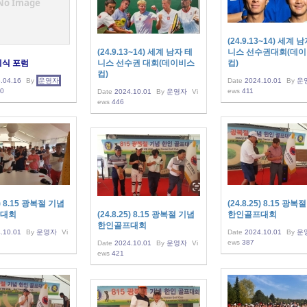
No Image
(24.9.13~14) 세계 
(24.9.13~14) 세계 남자 테
니스 선수권대회(데
지식 포럼
니스 선수권 대회(데이비스
컵)
컵)
.04.16
By
운영자
Date
2024.10.01
By
운
0
ews
411
Date
2024.10.01
By
운영자
Vi
ews
446
5) 8.15 광복절 기념
(24.8.25) 8.15 광복
대회
(24.8.25) 8.15 광복절 기념
한인골프대회
한인골프대회
.10.01
By
운영자
Vi
Date
2024.10.01
By
운
ews
387
Date
2024.10.01
By
운영자
Vi
ews
421