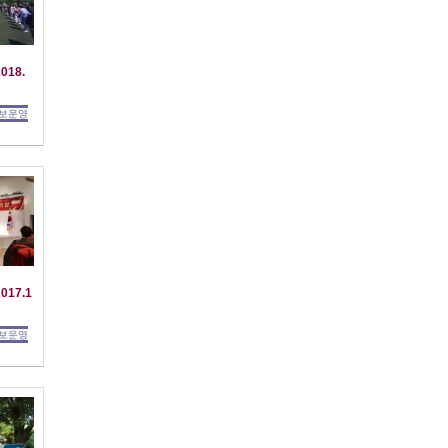
018.
보운영
017.1
보운영