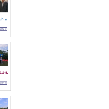
진모임
외동포
19.5.
보운영