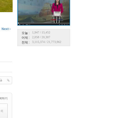
Next
1,947
/
15,452
오늘 :
2,058
/
20,307
어제 :
3,115,374
/
21,773,962
전체 :
택하기