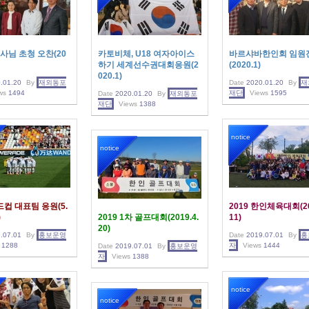
님 초청 오찬(20
카토비체, U18 여자아이스
바르샤바한인회 임원
하기 세계선수권대회응원(2
(2020.1)
020.1)
.01.20
By
재외동포
Date
2020.01.20
By
재
ws
1494
재단
Views
1595
Date
2020.01.20
By
재외동포
재단
Views
1388
notice
notice
월드컵 대표팀 응원(5.
2019 한인체육대회(20
)
2019 1차 골프대회(2019.4.
11)
20)
.07.01
By
홍보운영
Date
2019.07.01
By
홍
1288
자
Views
1444
Date
2019.07.01
By
홍보운영
자
Views
1388
notice
notice