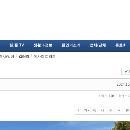
한.폴 TV
생활과정보
한인의소리
업체/단체
동호회
행사/일정
갤러리
이사회 회의록
✔
2024.10
조회 수
419
추천 수
?
가