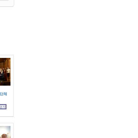
 단체
영자