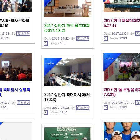
바르샤바 역사문화탐
2017 한인 체육대회(2
6.15)
2017 상반기 한인 골프대회
5.27-1)
(2017.4.8-2)
.11.03
By
홍보운영
Date
2017.11.03
By
홍
1322
자
Views
1203
Date
2017.04.22
By
홍보운영
자
Views
1380
notice
notice
대입 특례입시 설명회
2017 한-폴 우정음악회
4)
2017 상반기 확대이사회(20
7.3.31)
17.3.3)
.04.22
By
홍보운영
Date
2017.04.22
By
홍
1401
자
Views
1383
Date
2017.04.22
By
홍보운영
자
Views
1346