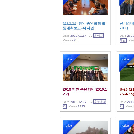
(23.1.12) 한인 총연합회 활
선미라대사
동계획보고--대사관
20.1)
Date
2023.01.14
By
운영자
Date
2020
Views
795
재단
Vie
notice
notice
2019 한인 송년의밤(2019.1
U-20 
2.7)
25~6.15
Date
2019.12.27
By
홍보운영
Date
2019
자
Views
1495
자
Views
notice
notice