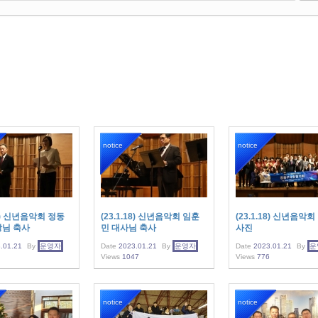
notice
notice
18) 신년음악회 정동
(23.1.18) 신년음악회 임훈
(23.1.18) 신년음악회
장님 축사
민 대사님 축사
사진
.01.21
By
운영자
Date
2023.01.21
By
운영자
Date
2023.01.21
By
운
Views
1047
Views
776
notice
notice