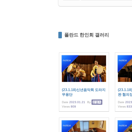
폴란드 한인회 갤러리
notice
notice
(23.1.18)신년음악회 도라지
(23.1.
무용단
완 협의
Date
2023.01.21
By
운영자
Date
2023
Views
809
Views
833
notice
notice