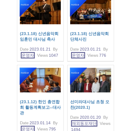
notice
notice
(23.1.18) 신년음악회
(23.1.18) 신년음악회
임훈민 대사님 축사
단체사진
Date
2023.01.21
By
Date
2023.01.21
By
운영자
Views
1047
운영자
Views
776
notice
notice
(23.1.12) 한인 총연합
선미라대사님 초청 오
회 활동계획보고--대사
찬(2020.1)
관
Date
2020.01.20
By
Date
2023.01.14
By
재외동포재단
Views
운영자
Views
795
1494