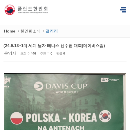
Sketchbook5, 스케치북5
Sketchbook5, 스케치북5
Home
한인회소식
갤러리
(24.9.13~14) 세계 남자 테니스 선수권 대회(데이비스컵)
운영자
조회 수
446
추천 수
0
댓글
0