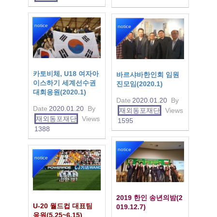
notice
notice
카토비체, U18 여자아
바르샤바한인회 임원
이스하기 세계선수권
진모임(2020.1)
대회응원(2020.1)
Date
2020.01.20
By
Date
2020.01.20
By
재외동포재단
Views
재외동포재단
Views
1595
1388
notice
notice
2019 한인 송년의밤(2
U-20 월드컵 대표팀
019.12.7)
응원(5.25~6.15)