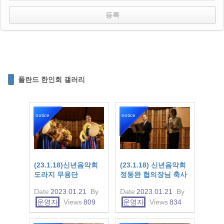
폴란드 한인회 갤러리
notice
notice
(23.1.18)신년음악회
(23.1.18) 신년음악회
도라지 무용단
정동완 협의장님 축사
Date
2023.01.21
By
Date
2023.01.21
By
운영자
Views
809
운영자
Views
834