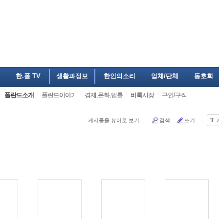
한.폴 TV
생활과정보
한인의소리
업체/단체
동호회
폴란드소개
폴란드이야기
경제,문화,법률
벼룩시장
구인/구직
T
게시물을 뷰어로 보기
검색
쓰기