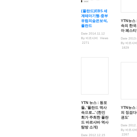
{폴란드}EBS 세
계테마기행-중부
유럽의숨은보석,
YTN뉴스 
폴란드
속의 한
아 페스티
Date
2014.11.12
By
바르샤바
Views
Date
2013.
2271
By
바르샤
1829
No Image
No Image
YTN 뉴스 : 동포
들, '폴란드 역사
YTN뉴스 
속으로...' (한인
의 징검다
회가 주최한 폴란
권도'
드 바르샤바 역사
Date
2012.
탐방 소개)
By
바르샤
2267
Date
2012.12.15