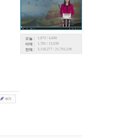
1,073
/
4,600
오늘 :
1,785
/
13,039
어제 :
3,118,277
/
21,793,238
전체 :
쓰기