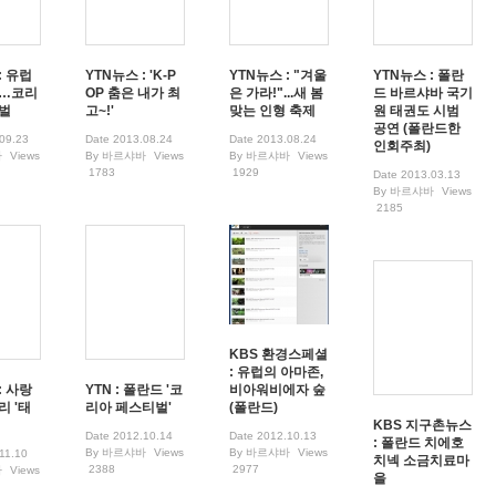
: 유럽
YTN뉴스 : 'K-P
YTN뉴스 : "겨울
YTN뉴스 : 폴란
국…코리
OP 춤은 내가 최
은 가라!"...새 봄
드 바르샤바 국기
벌
고~!'
맞는 인형 축제
원 태권도 시범
공연 (폴란드한
09.23
Date
2013.08.24
Date
2013.08.24
인회주최)
바
Views
By
바르샤바
Views
By
바르샤바
Views
1783
1929
Date
2013.03.13
By
바르샤바
Views
2185
KBS 환경스페셜
: 유럽의 아마존,
: 사랑
YTN : 폴란드 '코
비아워비에자 숲
리 '태
리아 페스티벌'
(폴란드)
KBS 지구촌뉴스
Date
2012.10.14
Date
2012.10.13
: 폴란드 치에호
By
바르샤바
Views
By
바르샤바
Views
11.10
치넥 소금치료마
2388
2977
바
Views
을