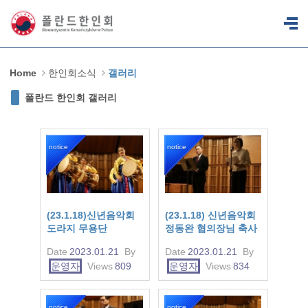
Sketchbook5, 스케치북5
Sketchbook5, 스케치북5
Home
한인회소식
갤러리
폴란드 한인회 갤러리
notice
notice
(23.1.18)신년음악회
(23.1.18) 신년음악회
도라지 무용단
정동완 협의장님 축사
Date
2023.01.21
By
Date
2023.01.21
By
운영자
Views
809
운영자
Views
834
notice
notice