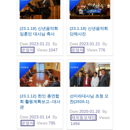
(23.1.18) 신년음악회
(23.1.18) 신년음악회
임훈민 대사님 축사
단체사진
Date
2023.01.21
By
Date
2023.01.21
By
운영자
Views
1047
운영자
Views
776
notice
notice
(23.1.12) 한인 총연합
선미라대사님 초청 오
회 활동계획보고--대사
찬(2020.1)
관
Date
2020.01.20
By
Date
2023.01.14
By
재외동포재단
Views
운영자
Views
795
1494