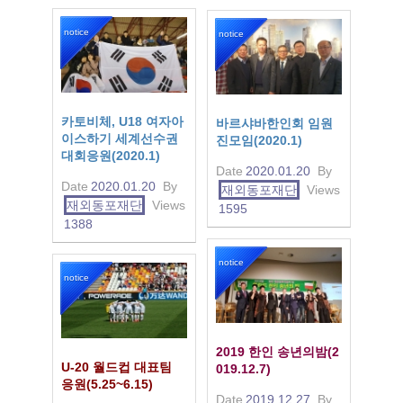
notice
notice
카토비체, U18 여자아
바르샤바한인회 임원
이스하기 세계선수권
진모임(2020.1)
대회응원(2020.1)
Date
2020.01.20
By
Date
2020.01.20
By
재외동포재단
Views
재외동포재단
Views
1595
1388
notice
notice
2019 한인 송년의밤(2
U-20 월드컵 대표팀
019.12.7)
응원(5.25~6.15)
Date
2019.12.27
By