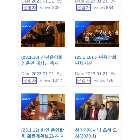
Date
2023.01.21
By
Date
2023.01.21
By
운영자
Views
809
운영자
Views
834
notice
notice
(23.1.18) 신년음악회
(23.1.18) 신년음악회
임훈민 대사님 축사
단체사진
Date
2023.01.21
By
Date
2023.01.21
By
운영자
Views
1047
운영자
Views
776
notice
notice
(23.1.12) 한인 총연합
선미라대사님 초청 오
회 활동계획보고--대사
찬(2020.1)