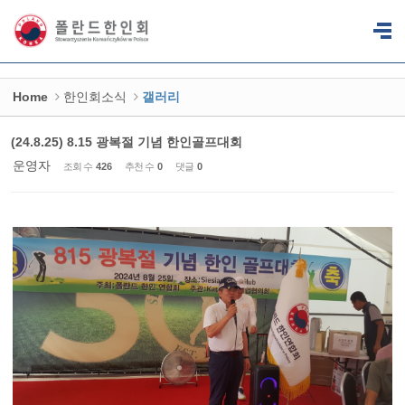
Sketchbook5, 스케치북5
Sketchbook5, 스케치북5
Home
한인회소식
갤러리
(24.8.25) 8.15 광복절 기념 한인골프대회
운영자
조회 수
426
추천 수
0
댓글
0