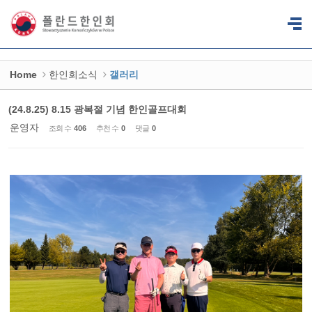
Sketchbook5, 스케치북5
Sketchbook5, 스케치북5
Home
한인회소식
갤러리
(24.8.25) 8.15 광복절 기념 한인골프대회
운영자
조회 수
406
추천 수
0
댓글
0