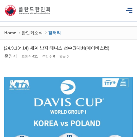
Sketchbook5, 스케치북5
Sketchbook5, 스케치북5
Home
한인회소식
갤러리
(24.9.13~14) 세계 남자 테니스 선수권대회(데이비스컵)
운영자
조회 수
411
추천 수
0
댓글
0