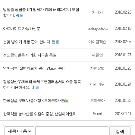
방탈출 공급률 1위 업체가 카페 해외파트너 모집
차작가
2018.02.23
합니다.
아르바이트 가능하신분
potterypolska
2018.02.19
눈꽃 빙수기 유통 판매 합니다.
마이클잭슨
2018.02.07
정신문명발동에 의한 지구촌 통일
대한인
2018.01.27
영어공부, 질병치료에 관심 있으신 분!~
자연요법
2018.01.25
창녕성산우체국의 국제우편합배송서비스를 행복
어진바위
2018.01.24
하게 이용하세요.
1
한국상품 구매/배송대행 <모아모아>
모아모아
2018.01.23
한국식품 농수산물 수출의 중심, 선일아이엔티
Seonil
2018.01.11
검색