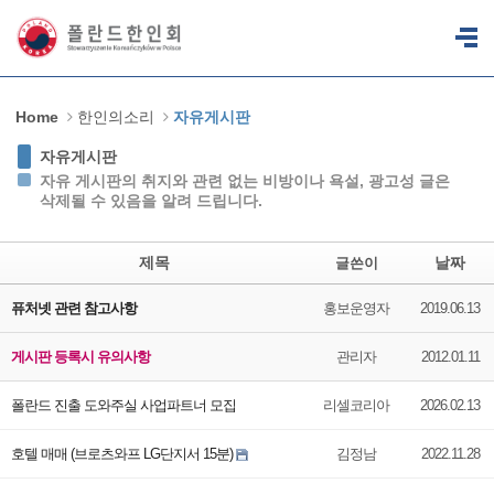
Sketchbook5, 스케치북5
Sketchbook5, 스케치북5
Home
한인의소리
자유게시판
자유게시판
자유 게시판의 취지와 관련 없는 비방이나 욕설, 광고성 글은
삭제될 수 있음을 알려 드립니다.
제목
날짜
글쓴이
퓨처넷 관련 참고사항
홍보운영자
2019.06.13
게시판 등록시 유의사항
관리자
2012.01.11
폴란드 진출 도와주실 사업파트너 모집
리셀코리아
2026.02.13
호텔 매매 (브로츠와프 LG단지서 15분)
김정남
2022.11.28