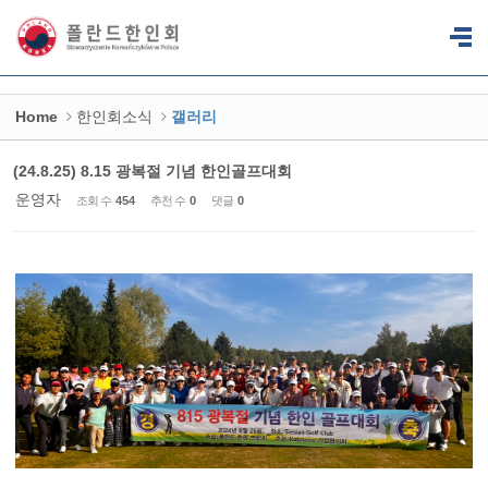
Sketchbook5, 스케치북5
Sketchbook5, 스케치북5
Home
한인회소식
갤러리
(24.8.25) 8.15 광복절 기념 한인골프대회
운영자
조회 수
454
추천 수
0
댓글
0