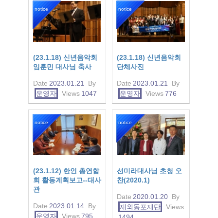
notice
notice
(23.1.18) 신년음악회
(23.1.18) 신년음악회
임훈민 대사님 축사
단체사진
Date
2023.01.21
By
Date
2023.01.21
By
운영자
Views
1047
운영자
Views
776
notice
notice
(23.1.12) 한인 총연합
선미라대사님 초청 오
회 활동계획보고--대사
찬(2020.1)
관
Date
2020.01.20
By
Date
2023.01.14
By
재외동포재단
Views
운영자
Views
795
1494