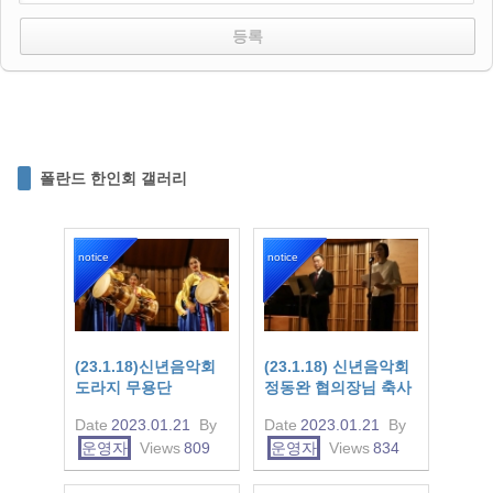
폴란드 한인회 갤러리
notice
notice
(23.1.18)신년음악회
(23.1.18) 신년음악회
도라지 무용단
정동완 협의장님 축사
Date
2023.01.21
By
Date
2023.01.21
By
운영자
Views
809
운영자
Views
834