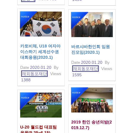
notice
notice
카토비체, U18 여자아
바르샤바한인회 임원
이스하기 세계선수권
진모임(2020.1)
대회응원(2020.1)
Date
2020.01.20
By
Date
2020.01.20
By
재외동포재단
Views
재외동포재단
Views
1595
1388
notice
notice
2019 한인 송년의밤(2
U-20 월드컵 대표팀
019.12.7)
응원(5.25~6.15)