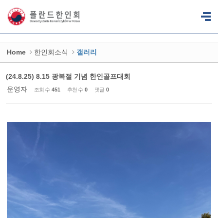
Sketchbook5, 스케치북5
Sketchbook5, 스케치북5
Home
한인회소식
갤러리
(24.8.25) 8.15 광복절 기념 한인골프대회
운영자
조회 수
451
추천 수
0
댓글
0