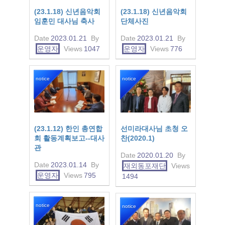
(23.1.18) 신년음악회
(23.1.18) 신년음악회
임훈민 대사님 축사
단체사진
Date
2023.01.21
By
Date
2023.01.21
By
운영자
Views
1047
운영자
Views
776
notice
notice
(23.1.12) 한인 총연합
선미라대사님 초청 오
회 활동계획보고--대사
찬(2020.1)
관
Date
2020.01.20
By
Date
2023.01.14
By
재외동포재단
Views
운영자
Views
795
1494
notice
notice