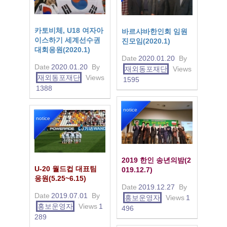
카토비체, U18 여자아
바르샤바한인회 임원
이스하기 세계선수권
진모임(2020.1)
대회응원(2020.1)
Date
2020.01.20
By
Date
2020.01.20
By
재외동포재단
Views
재외동포재단
Views
1595
1388
notice
notice
2019 한인 송년의밤(2
U-20 월드컵 대표팀
019.12.7)
응원(5.25~6.15)
Date
2019.12.27
By
Date
2019.07.01
By
홍보운영자
Views
1
홍보운영자
Views
1
496
289