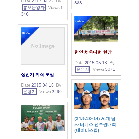
Date
2017.04.22
By
383
홍보운영자
Views
1
346
notice
notice
No Image
한인 체육대회 현장
Date
2015.05.18
By
운영자
Views
3071
상반기 지식 포럼
Date
2015.04.16
By
운영자
Views
2290
(24.9.13~14) 세계 남
자 테니스 선수권대회
(데이비스컵)