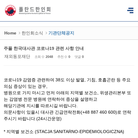
Sketchbook5, 스케치북5
Sketchbook5, 스케치북5
Home
한인회소식
기관단체공지
주폴 한국대사관 코로나19 관련 사항 안내
재외동포재단
조회 수
2048
추천 수
0
댓글
0
코로나19 감염증 관련하여 38도 이상 발열, 기침, 호흡곤란 등 주요
의심 증상이 있는 경우,
병원으로 가지 마시고 먼저 아래의 지역별 보건소, 위생관리본부 또
는 감염병 전문 병원에 연락하여 증상을 설명하고
해당기관에 지시를 따르시길 바랍니다.
의문사항이 있을시 대사관 긴급연락전화(+48 887 460 600)로 연락
주시기 바랍니다.(24시간운영)
* 지역별 보건소 (STACJA SANITARNO-EPIDEMIOLOGICZNA)