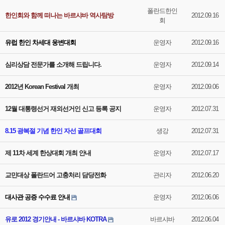
폴란드한인
한인회와 함께 떠나는 바르샤바 역사탐방
2012.09.16
회
유럽 한인 차세대 웅변대회
운영자
2012.09.16
심리상담 전문가를 소개해 드립니다.
운영자
2012.09.14
2012년 Korean Festival 개최
운영자
2012.09.06
12월 대통령선거 재외선거인 신고 등록 공지
운영자
2012.07.31
8.15 광복절 기념 한인 자선 골프대회
생강
2012.07.31
제 11차 세계 한상대회 개최 안내
운영자
2012.07.17
교민대상 폴란드어 고충처리 담당전화
관리자
2012.06.20
대사관 공증 수수료 안내
운영자
2012.06.06
유로 2012 경기안내 - 바르샤바 KOTRA
바르샤바
2012.06.04