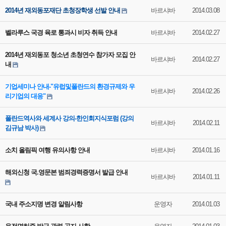
2014년 재외동포재단 초청장학생 선발 안내
바르샤바
2014.03.08
벨라루스 국경 육로 통과시 비자 취득 안내
바르샤바
2014.02.27
2014년 재외동포 청소년 초청연수 참가자 모집 안
바르샤바
2014.02.27
내
기업세미나 안내-"유럽및폴란드의 환경규제와 우
바르샤바
2014.02.26
리기업의 대응"
폴란드역사와 세계사 강의-한인회지식포럼 (강의
바르샤바
2014.02.11
김규남 박사)
소치 올림픽 여행 유의사항 안내
바르샤바
2014.01.16
해외신청 국.영문본 범죄경력증명서 발급 안내
바르샤바
2014.01.11
국내 주소지명 변경 알림사항
운영자
2014.01.03