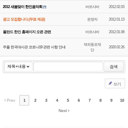
2012 새봄맞이 한인음악회
바르샤바
2012.02.03
광고 모집합니다.(무료 제공)
운영자
2012.01.13
폴란드 한인 홈페이지 오픈 관련
바르샤바
2012.01.08
재외동포재
주폴 한국대사관 코로나19 관련 사항 안내
2020.02.26
단
검색
쓰기
Prev
1
2
3
4
5
6
7
8
9
10
Next