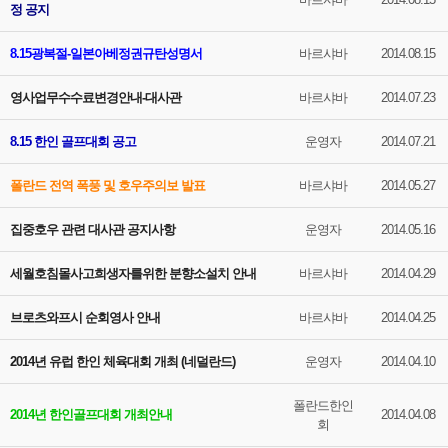
정 공지
8.15광복절-일본아베정권규탄성명서
바르샤바
2014.08.15
영사업무수수료변경안내-대사관
바르샤바
2014.07.23
8.15 한인 골프대회 공고
운영자
2014.07.21
폴란드 전역 폭풍 및 호우주의보 발표
바르샤바
2014.05.27
집중호우 관련 대사관 공지사항
운영자
2014.05.16
세월호침몰사고희생자를위한 분향소설치 안내
바르샤바
2014.04.29
브로츠와프시 순회영사 안내
바르샤바
2014.04.25
2014년 유럽 한인 체육대회 개최 (네덜란드)
운영자
2014.04.10
폴란드한인
2014년 한인골프대회 개최안내
2014.04.08
회