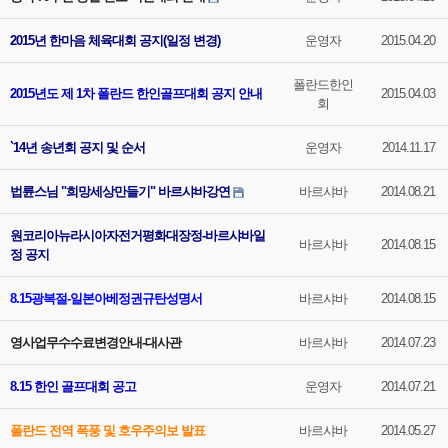
2015년 한마음 체육대회 공지(일정 변경)
운영자
2015.04.20
폴란드한인
2015년도 제 1차 폴란드 한인골프대회 공지 안내
2015.04.03
회
`14년 송년회 공지 및 순서
운영자
2014.11.17
법륜스님 "희망세상만들기" 바르샤바강연
바르샤바
2014.08.21
원코리아뉴라시아자전거평화대장정-바르샤바일
바르샤바
2014.08.15
정 공지
8.15광복절-일본아베정권규탄성명서
바르샤바
2014.08.15
영사업무수수료변경안내-대사관
바르샤바
2014.07.23
8.15 한인 골프대회 공고
운영자
2014.07.21
폴란드 전역 폭풍 및 호우주의보 발표
바르샤바
2014.05.27