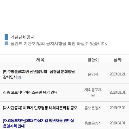
기관단체공지
폴란드 기관/기업의 공지사항을 확인 하실수 있습니다.
제목
날짜
글쓴이
(민주평통)2023년 신년음악회 - 심경섭 분회장님
운영자
2023.01.21
감사인사
재외동포재
신종 코로나바이러스관련 유의 안내
2020.01.31
단
[대사관공지] 제19기 민주평통 해외자문위원 공모
홍보운영자
2019.07.02
[재외동포재단] 2019 한상기업 청년채용 인턴십
홍보운영자
2019.04.01
운영계획 안내