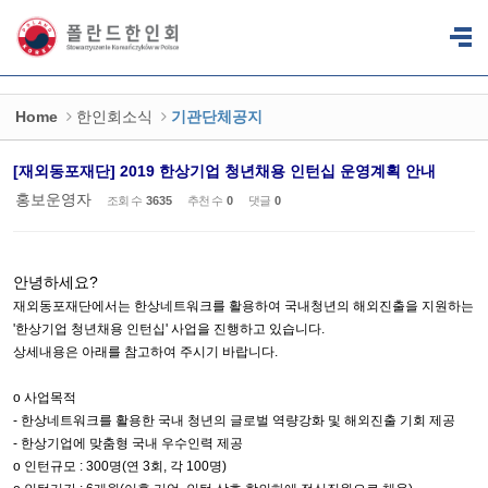
Sketchbook5, 스케치북5
Sketchbook5, 스케치북5
Home
한인회소식
기관단체공지
[재외동포재단] 2019 한상기업 청년채용 인턴십 운영계획 안내
홍보운영자
조회 수
3635
추천 수
0
댓글
0
안녕하세요?
재외동포재단에서는 한상네트워크를 활용하여 국내청년의 해외진출을 지원하는
'
한상기업 청년채용 인턴십
'
사업을 진행하고 있습니다
.
상세내용은 아래를 참고하여 주시기 바랍니다
.
o
사업목적
-
한상네트워크를 활용한 국내 청년의 글로벌 역량강화 및 해외진출 기회 제공
-
한상기업에 맞춤형 국내 우수인력 제공
o
인턴규모
: 300
명
(
연
3
회
,
각
100
명
)