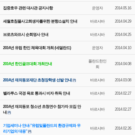
집중호우 관련 대사관 공지사항
운영자
2014.05.16
세월호침몰사고희생자를위한 분향소설치 안내
바르샤바
2014.04.29
브로츠와프시 순회영사 안내
바르샤바
2014.04.25
2014년 유럽 한인 체육대회 개최 (네덜란드)
운영자
2014.04.10
폴란드한인
2014년 한인골프대회 개최안내
2014.04.08
회
2014년 재외동포재단 초청장학생 선발 안내
바르샤바
2014.03.08
벨라루스 국경 육로 통과시 비자 취득 안내
바르샤바
2014.02.27
2014년 재외동포 청소년 초청연수 참가자 모집 안
바르샤바
2014.02.27
내
기업세미나 안내-"유럽및폴란드의 환경규제와 우
바르샤바
2014.02.26
리기업의 대응"