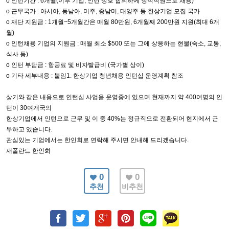
o
인턴기간
: 6
개월
(
이후 기업
,
인턴 상호 합의하에 정식직원으로 채용
)
o
근무국가
:
아시아
,
동남아
,
미주
,
중남미
,
대양주 등 한상기업 모집 국가
o
재단 지원금
: 1
개월
~5
개월간은 매월
80
만원
, 6
개월째
200
만원 지원
(
최대
6
개
월
)
o
인턴채용 기업의 지원금
:
매월 최소
$500
또는 그에 상응하는 현물
(
숙소
,
교통
,
식사 등
)
o
인턴 부담금
:
항공료 및 비자발급비
(
국가별 상이
)
o
기타 세부내용
:
붙임
1.
한상기업 청년채용 인턴십 운영계획 참조
상기와 같은 내용으로 인턴십 사업을 운영중에 있으며 현재까지 약
400
여명의 인
턴이
30
여개국의
한상기업에서 인턴으로 근무 및 이 중
40%
는 정규직으로 전환되어 현지에서 근
무하고 있습니다
.
관심있는 기업에서는 한인회로 연락해 주시면 안내해 드리겠습니다.
재폴란드 한인회
0
0
추천
비추천