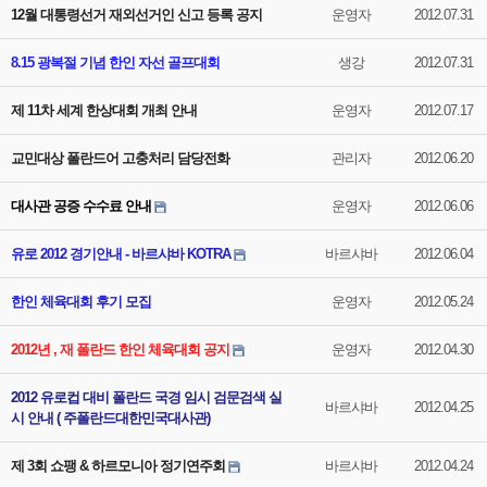
12월 대통령선거 재외선거인 신고 등록 공지
운영자
2012.07.31
8.15 광복절 기념 한인 자선 골프대회
생강
2012.07.31
제 11차 세계 한상대회 개최 안내
운영자
2012.07.17
교민대상 폴란드어 고충처리 담당전화
관리자
2012.06.20
대사관 공증 수수료 안내
운영자
2012.06.06
유로 2012 경기안내 - 바르샤바 KOTRA
바르샤바
2012.06.04
한인 체육대회 후기 모집
운영자
2012.05.24
2012년 , 재 폴란드 한인 체육대회 공지
운영자
2012.04.30
2012 유로컵 대비 폴란드 국경 임시 검문검색 실
바르샤바
2012.04.25
시 안내 ( 주폴란드대한민국대사관)
제 3회 쇼팽 & 하르모니아 정기연주회
바르샤바
2012.04.24