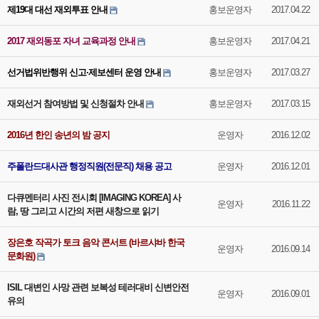
제19대 대선 재외투표 안내
홍보운영자
2017.04.22
2017 재외동포 자녀 교육과정 안내
홍보운영자
2017.04.21
선거법위반행위 신고·제보센터 운영 안내
홍보운영자
2017.03.27
재외선거 참여방법 및 신청절차 안내
홍보운영자
2017.03.15
2016년 한인 송년의 밤 공지
운영자
2016.12.02
주폴란드대사관 행정직원(전문직) 채용 공고
운영자
2016.12.01
다큐멘터리 사진 전시회 [IMAGING KOREA] 사
운영자
2016.11.22
람, 땅 그리고 시간의 저편 새창으로 읽기
장은호 작곡가 토크 음악 콘서트 (바르샤바 한국
운영자
2016.09.14
문화원)
ISIL 대변인 사망 관련 보복성 테러대비 신변안전
운영자
2016.09.01
유의