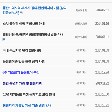
폴란드역사와 세계사 강의-한인회지식포럼 (강의
바르샤바
2014.02.11
김규남 박사)
소치 올림픽 여행 유의사항 안내
바르샤바
2014.01.16
해외신청 국.영문본 범죄경력증명서 발급 안내
바르샤바
2014.01.11
국내 주소지명 변경 알림사항
운영자
2014.01.03
운전면허증 발급 관련 공지 사항
운영자
2014.01.03
6주 기초잡기 폴란드어 특강
관리자
2013.12.24
한인 송년회 개최 및 협찬의뢰
운영자
2013.11.22
'13년 재외동포 학생 동계학교 모집 안내
운영자
2013.10.30
쉥겐지역 체류일 계산 기준 변경 안내
운영자
2013.10.21