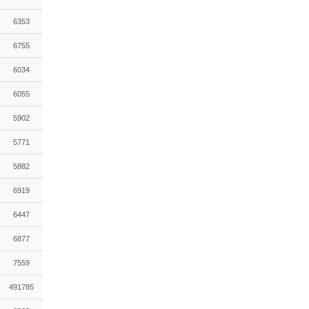
6353
6755
6034
6055
5902
5771
5882
6919
6447
6877
7559
491785