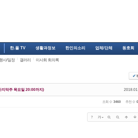
한.폴 TV
생활과정보
한인의소리
업체/단체
동호회
행사/일정
갤러리
이사회 회의록
✔
지막주 목요일 20:00까지)
2018.01
조회 수
3460
추천 수
?
가