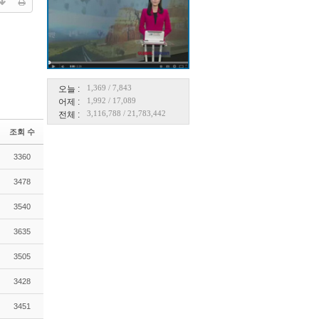
1,369
/
7,843
오늘 :
1,992
/
17,089
어제 :
3,116,788
/
21,783,442
전체 :
조회 수
3360
3478
3540
3635
3505
3428
3451