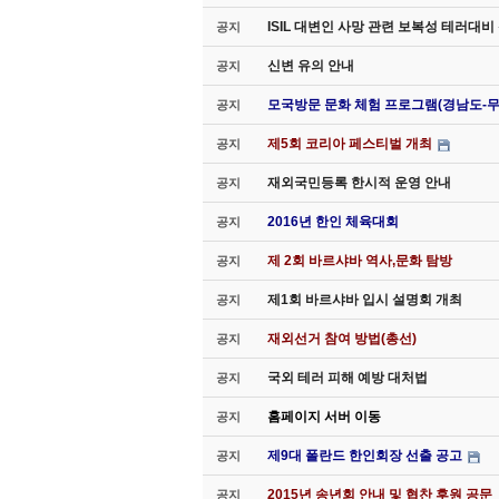
ISIL 대변인 사망 관련 보복성 테러대
공지
신변 유의 안내
공지
모국방문 문화 체험 프로그램(경남도-
공지
제5회 코리아 페스티벌 개최
공지
재외국민등록 한시적 운영 안내
공지
2016년 한인 체육대회
공지
제 2회 바르샤바 역사,문화 탐방
공지
제1회 바르샤바 입시 설명회 개최
공지
재외선거 참여 방법(총선)
공지
국외 테러 피해 예방 대처법
공지
홈페이지 서버 이동
공지
제9대 폴란드 한인회장 선출 공고
공지
2015년 송년회 안내 및 협찬 후원 공문
공지