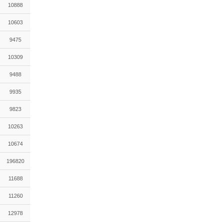
10888
10603
9475
10309
9488
9935
9823
10263
10674
196820
11688
11260
12978