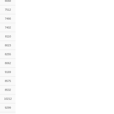
8068
7512
7466
7402
8110
8023
8255
8062
9169
8575
8532
10212
9299