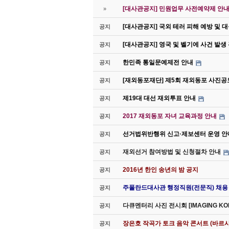
[대사관공지] 민원업무 사전예약제 안내(
»
[대사관공지] 국외 테러 피해 예방 및 
공지
[대사관공지] 영국 및 벨기에 사건 발생
공지
한민족 통일문예제전 안내
공지
[재외동포재단] 제5회 재외동포 사진공
공지
제19대 대선 재외투표 안내
공지
2017 재외동포 자녀 교육과정 안내
공지
선거법위반행위 신고·제보센터 운영 안
공지
재외선거 참여방법 및 신청절차 안내
공지
2016년 한인 송년의 밤 공지
공지
주폴란드대사관 행정직원(전문직) 채용
공지
다큐멘터리 사진 전시회 [IMAGING K
공지
장은호 작곡가 토크 음악 콘서트 (바르샤
공지