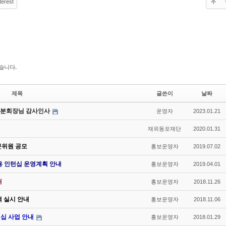
terest
습니다.
제목
글쓴이
날짜
섭 분회장님 감사인사
운영자
2023.01.21
재외동포재단
2020.01.31
문위원 공모
홍보운영자
2019.07.02
용 인턴십 운영계획 안내
홍보운영자
2019.04.01
내
홍보운영자
2018.11.26
색 실시 안내
홍보운영자
2018.11.06
십 사업 안내
홍보운영자
2018.01.29