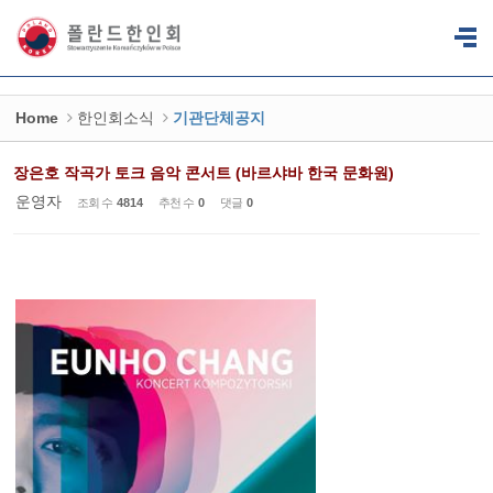
Sketchbook5, 스케치북5
Sketchbook5, 스케치북5
Home
한인회소식
기관단체공지
장은호 작곡가 토크 음악 콘서트 (바르샤바 한국 문화원)
운영자
조회 수
4814
추천 수
0
댓글
0