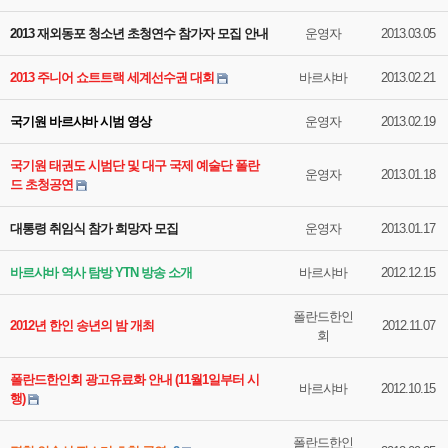
2013 재외동포 청소년 초청연수 참가자 모집 안내
운영자
2013.03.05
2013 주니어 쇼트트랙 세계선수권 대회
바르샤바
2013.02.21
국기원 바르샤바 시범 영상
운영자
2013.02.19
국기원 태권도 시범단 및 대구 국제 예술단 폴란
운영자
2013.01.18
드 초청공연
대통령 취임식 참가 희망자 모집
운영자
2013.01.17
바르샤바 역사 탐방 YTN 방송 소개
바르샤바
2012.12.15
폴란드한인
2012년 한인 송년의 밤 개최
2012.11.07
회
폴란드한인회 광고유료화 안내 (11월1일부터 시
바르샤바
2012.10.15
행)
폴란드한인