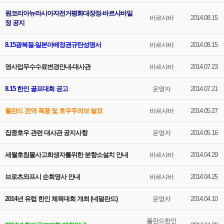
원코리아뉴라시아자전거평화대장정-바르샤바일
바르샤바
2014.08.15
정 공지
8.15광복절-일본아베정권규탄성명서
바르샤바
2014.08.15
영사업무수수료변경안내-대사관
바르샤바
2014.07.23
8.15 한인 골프대회 공고
운영자
2014.07.21
폴란드 전역 폭풍 및 호우주의보 발표
바르샤바
2014.05.27
집중호우 관련 대사관 공지사항
운영자
2014.05.16
세월호침몰사고희생자를위한 분향소설치 안내
바르샤바
2014.04.29
브로츠와프시 순회영사 안내
바르샤바
2014.04.25
2014년 유럽 한인 체육대회 개최 (네덜란드)
운영자
2014.04.10
폴란드한인