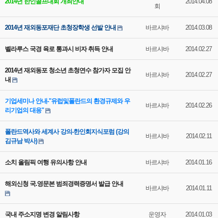
2014년 한인골프대회 개최안내
2014.04.08
회
2014년 재외동포재단 초청장학생 선발 안내
바르샤바
2014.03.08
벨라루스 국경 육로 통과시 비자 취득 안내
바르샤바
2014.02.27
2014년 재외동포 청소년 초청연수 참가자 모집 안
바르샤바
2014.02.27
내
기업세미나 안내-"유럽및폴란드의 환경규제와 우
바르샤바
2014.02.26
리기업의 대응"
폴란드역사와 세계사 강의-한인회지식포럼 (강의
바르샤바
2014.02.11
김규남 박사)
소치 올림픽 여행 유의사항 안내
바르샤바
2014.01.16
해외신청 국.영문본 범죄경력증명서 발급 안내
바르샤바
2014.01.11
국내 주소지명 변경 알림사항
운영자
2014.01.03