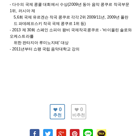
-
다수의 국제 콩쿨 대회에서 수상
(2009
년 동아 음악 콩쿠르 작곡부문
1
위
,
러시아 제
5,6
회 국제 유르겐슨 작곡 콩쿠르 각각
2
위
2009/11
년
, 2009
년 폴란
드 파데레프스키 작곡 국제 콩쿠르
1
위 등
)
-
2013
제
30
회 스페인 소피아 왕비 국제작곡콩쿠르
- '
바이올린 솔로와
오케스트라를
위한 판타지아 루미노지테
'
대상
- 2011
년부터 쇼팽 국립 음악대학교 강의
0
0
추천
비추천