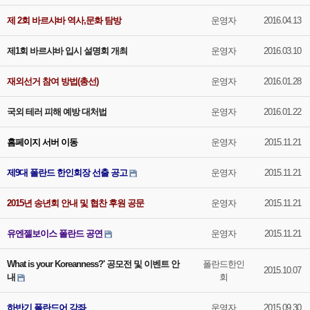
제 2회 바르샤바 역사,문화 탐방
운영자
2016.04.13
제1회 바르샤바 입시 설명회 개최
운영자
2016.03.10
재외선거 참여 방법(총선)
운영자
2016.01.28
국외 테러 피해 예방 대처법
운영자
2016.01.22
홈페이지 서버 이동
운영자
2015.11.21
제9대 폴란드 한인회장 선출 공고
운영자
2015.11.21
2015년 송년회 안내 및 협찬 후원 공문
운영자
2015.11.21
유엔젤보이스 폴란드 공연
운영자
2015.11.21
What is your Koreanness?' 공모전 및 이벤트 안
폴란드한인
2015.10.07
내
회
하반기 폴란드어 강좌
운영자
2015.09.30