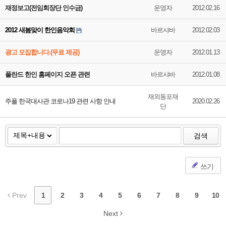
재정보고(전임회장단 인수금)
운영자
2012.02.16
2012 새봄맞이 한인음악회
바르샤바
2012.02.03
광고 모집합니다.(무료 제공)
운영자
2012.01.13
폴란드 한인 홈페이지 오픈 관련
바르샤바
2012.01.08
재외동포재
주폴 한국대사관 코로나19 관련 사항 안내
2020.02.26
단
검색
쓰기
Prev
1
2
3
4
5
6
7
8
9
10
Next