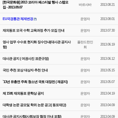
[한국문화원] 2013 코리아 페스티발 행사 스텝모
바르샤바
2013.08.21
집 - 2013.09.07
EU국경통관 체제변경
운영자
2013.08.01
재외동포 모국 수학 교육과정 추가 모집 안내
운영자
2013.07.30
영사 업무 수수료 현지화 징수안내(대사관 공지사
폴란드한인
2013.06.19
항)
회
대사관 공지 ( 여권사진 표준규정)
운영자
2013.06.12
국민 추천 포상 대상자 추천 안내
운영자
2013.05.15
`13년 유총연 주최 청소년 국토 대장전 ( 재공지)
운영자
2013.05.07
제 15회 재외동포 문학상 공지
운영자
2013.04.19
대학생 논문 공모및 학위 논문 공고( 동포재단)
운영자
2013.04.09
대사관 공지사항(사회보장 협정 안내 포함)
운영자
2013.04.09