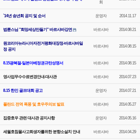
회
`14년 송년회 공지 및 순서
운영자
2014.11.17
법륜스님 "희망세상만들기" 바르샤바강연
바르샤바
2014.08.21
원코리아뉴라시아자전거평화대장정-바르샤바일
바르샤바
2014.08.15
정 공지
8.15광복절-일본아베정권규탄성명서
바르샤바
2014.08.15
영사업무수수료변경안내-대사관
바르샤바
2014.07.23
8.15 한인 골프대회 공고
운영자
2014.07.21
폴란드 전역 폭풍 및 호우주의보 발표
바르샤바
2014.05.27
집중호우 관련 대사관 공지사항
운영자
2014.05.16
세월호침몰사고희생자를위한 분향소설치 안내
바르샤바
2014.04.29