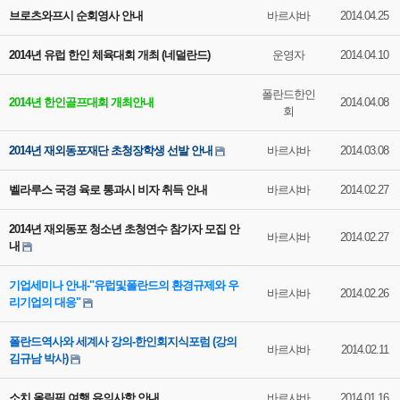
브로츠와프시 순회영사 안내
바르샤바
2014.04.25
2014년 유럽 한인 체육대회 개최 (네덜란드)
운영자
2014.04.10
폴란드한인
2014년 한인골프대회 개최안내
2014.04.08
회
2014년 재외동포재단 초청장학생 선발 안내
바르샤바
2014.03.08
벨라루스 국경 육로 통과시 비자 취득 안내
바르샤바
2014.02.27
2014년 재외동포 청소년 초청연수 참가자 모집 안
바르샤바
2014.02.27
내
기업세미나 안내-"유럽및폴란드의 환경규제와 우
바르샤바
2014.02.26
리기업의 대응"
폴란드역사와 세계사 강의-한인회지식포럼 (강의
바르샤바
2014.02.11
김규남 박사)
소치 올림픽 여행 유의사항 안내
바르샤바
2014.01.16