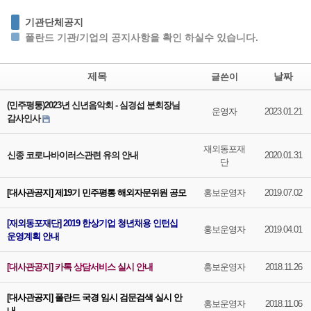
기관단체공지
폴란드 기관/기업의 공지사항을 확인 하실수 있습니다.
제목
날짜
글쓴이
(민주평통)2023년 신년음악회 - 심경섭 분회장님
운영자
2023.01.21
감사인사
재외동포재
신종 코로나바이러스관련 유의 안내
2020.01.31
단
[대사관공지] 제19기 민주평통 해외자문위원 공모
홍보운영자
2019.07.02
[재외동포재단] 2019 한상기업 청년채용 인턴십
홍보운영자
2019.04.01
운영계획 안내
[대사관공지] 카톡 상담서비스 실시 안내
홍보운영자
2018.11.26
[대사관공지] 폴란드 국경 임시 검문검색 실시 안
홍보운영자
2018.11.06
내