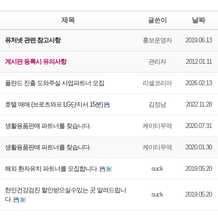
제목
날짜
글쓴이
퓨처넷 관련 참고사항
홍보운영자
2019.06.13
게시판 등록시 유의사항
관리자
2012.01.11
폴란드 진출 도와주실 사업파트너 모집
리셀코리아
2026.02.13
호텔 매매 (브로츠와프 LG단지서 15분)
김정남
2022.11.28
생활용품판매 파트너를 찾습니다.
케이티무역
2020.07.31
생활용품판매 파트너를 찾습니다.
케이티무역
2020.01.30
해외 환자유치 파트너를 모집합니다.
suck
2019.05.20
한인건강검진 할인받으실수있는 곳 알려드립니
suck
2019.05.20
다.