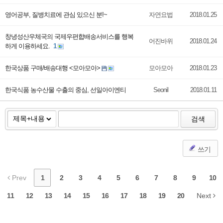
영어공부, 질병치료에 관심 있으신 분!~
자연요법
2018.01.25
창녕성산우체국의 국제우편합배송서비스를 행복
어진바위
2018.01.24
하게 이용하세요.
1
한국상품 구매/배송대행 <모아모아>
모아모아
2018.01.23
한국식품 농수산물 수출의 중심, 선일아이엔티
Seonil
2018.01.11
검색
쓰기
Prev
1
2
3
4
5
6
7
8
9
10
11
12
13
14
15
16
17
18
19
20
Next