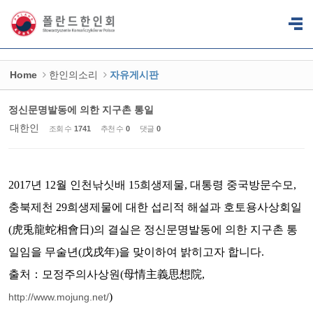
Sketchbook5, 스케치북5
Sketchbook5, 스케치북5
Home
한인의소리
자유게시판
정신문명발동에 의한 지구촌 통일
대한인
조회 수
1741
추천 수
0
댓글
0
2017년 12월 인천낚싯배 15희생제물, 대통령 중국방문수모,
충북제천 29희생제물에 대한 섭리적 해설과 호토용사상회일
(虎兎龍蛇相會日)의 결실은 정신문명발동에 의한 지구촌 통
일임을 무술년(戊戌年)을 맞이하여 밝히고자 합니다.
출처：모정주의사상원(母情主義思想院,
)
http://www.mojung.net/