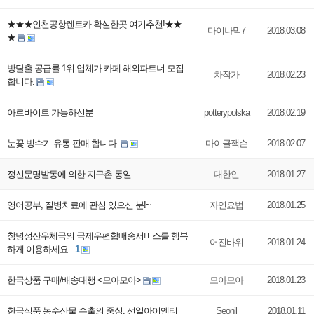
★★★인천공항렌트카 확실한곳 여기추천!★★
다이나믹7
2018.03.08
★
방탈출 공급률 1위 업체가 카페 해외파트너 모집
차작가
2018.02.23
합니다.
아르바이트 가능하신분
potterypolska
2018.02.19
눈꽃 빙수기 유통 판매 합니다.
마이클잭슨
2018.02.07
정신문명발동에 의한 지구촌 통일
대한인
2018.01.27
영어공부, 질병치료에 관심 있으신 분!~
자연요법
2018.01.25
창녕성산우체국의 국제우편합배송서비스를 행복
어진바위
2018.01.24
하게 이용하세요.
1
한국상품 구매/배송대행 <모아모아>
모아모아
2018.01.23
한국식품 농수산물 수출의 중심, 선일아이엔티
Seonil
2018.01.11