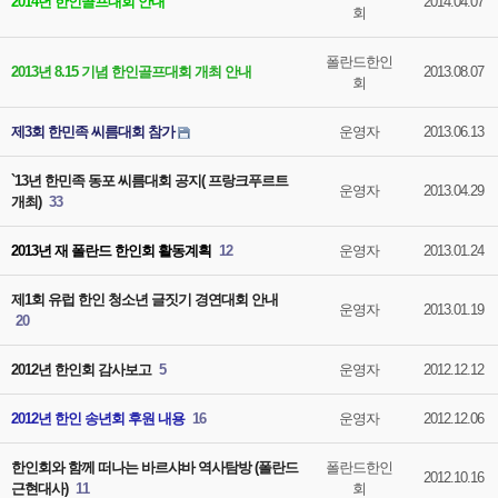
2014년 한인골프대회 안내
2014.04.07
회
폴란드한인
2013년 8.15 기념 한인골프대회 개최 안내
2013.08.07
회
제3회 한민족 씨름대회 참가
운영자
2013.06.13
`13년 한민족 동포 씨름대회 공지( 프랑크푸르트
운영자
2013.04.29
개최)
33
2013년 재 폴란드 한인회 활동계획
12
운영자
2013.01.24
제1회 유럽 한인 청소년 글짓기 경연대회 안내
운영자
2013.01.19
20
2012년 한인회 감사보고
5
운영자
2012.12.12
2012년 한인 송년회 후원 내용
16
운영자
2012.12.06
한인회와 함께 떠나는 바르샤바 역사탐방 (폴란드
폴란드한인
2012.10.16
근현대사)
11
회