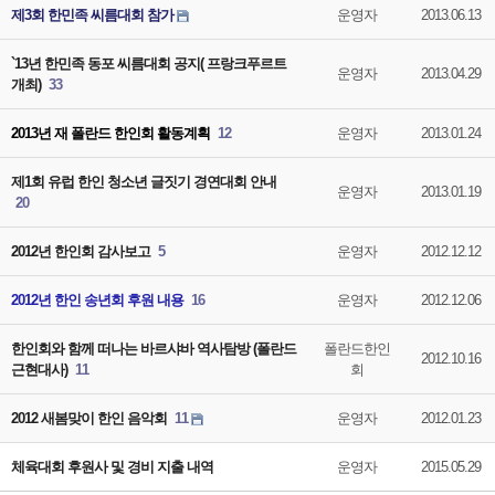
제3회 한민족 씨름대회 참가
운영자
2013.06.13
`13년 한민족 동포 씨름대회 공지( 프랑크푸르트
운영자
2013.04.29
개최)
33
2013년 재 폴란드 한인회 활동계획
12
운영자
2013.01.24
제1회 유럽 한인 청소년 글짓기 경연대회 안내
운영자
2013.01.19
20
2012년 한인회 감사보고
5
운영자
2012.12.12
2012년 한인 송년회 후원 내용
16
운영자
2012.12.06
한인회와 함께 떠나는 바르샤바 역사탐방 (폴란드
폴란드한인
2012.10.16
근현대사)
11
회
2012 새봄맞이 한인 음악회
11
운영자
2012.01.23
체육대회 후원사 및 경비 지출 내역
운영자
2015.05.29