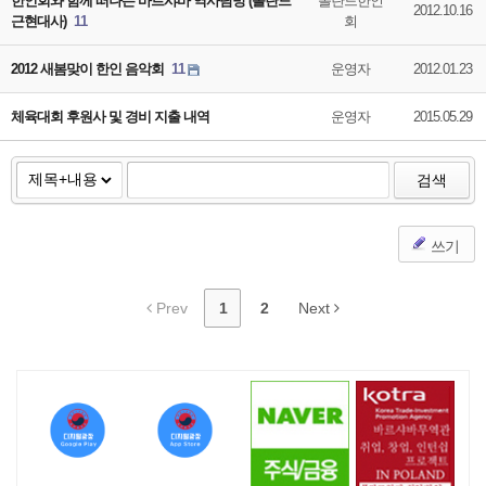
한인회와 함께 떠나는 바르샤바 역사탐방 (폴란드
폴란드한인
2012.10.16
근현대사)
11
회
2012 새봄맞이 한인 음악회
11
운영자
2012.01.23
체육대회 후원사 및 경비 지출 내역
운영자
2015.05.29
검색
쓰기
Prev
1
2
Next