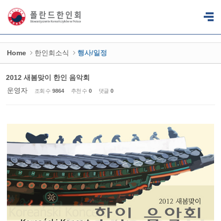
Sketchbook5, 스케치북5
Sketchbook5, 스케치북5
Home
한인회소식
행사/일정
2012 새봄맞이 한인 음악회
운영자
조회 수
9864
추천 수
0
댓글
0