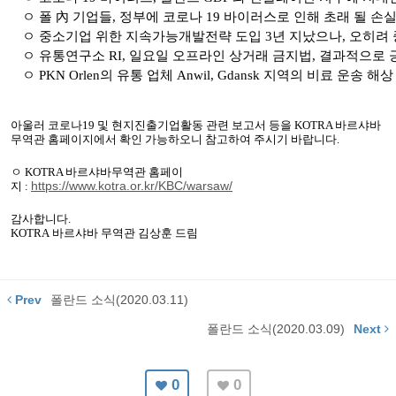
ㅇ 폴 內 기업들
,
정부에 코로나
19
바이러스로 인해 초래 될 손실
ㅇ 중소기업 위한 지속가능개발전략 도입
3
년 지났으나
,
오히려 
ㅇ 유통연구소
RI,
일요일 오프라인 상거래 금지법
,
결과적으로 
ㅇ
PKN Orlen
의 유통 업체
Anwil, Gdansk
지역의 비료 운송 해상
아울러 코로나
19
및 현지진출기업활동 관련 보고서 등을
KOTRA
바르샤바
무역관 홈페이지에서 확인 가능하오니 참고하여 주시기 바랍니다
.
ㅇ
KOTRA
바르샤바무역관 홈페이
https://www.kotra.or.kr/KBC/warsaw/
지
:
감사합니다
.
KOTRA
바르샤바
무역관 김상훈 드림
Prev
폴란드 소식(2020.03.11)
폴란드 소식(2020.03.09)
Next
0
0