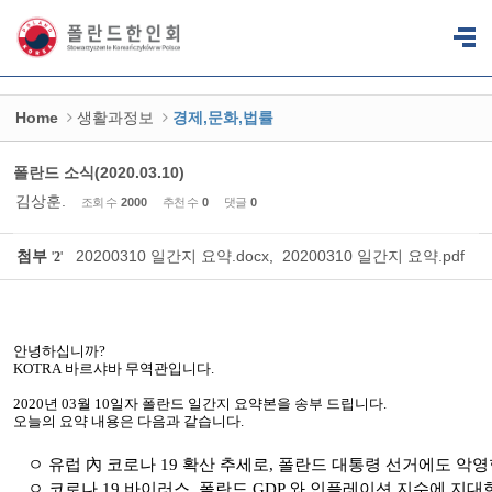
Sketchbook5, 스케치북5
Sketchbook5, 스케치북5
Home
생활과정보
경제,문화,법률
폴란드 소식(2020.03.10)
김상훈.
조회 수
2000
추천 수
0
댓글
0
첨부
20200310 일간지 요약.docx
,
20200310 일간지 요약.pdf
'
2
'
안녕하십니까
?
KOTRA
바르샤바
무역관입니다
.
2020
년
03
월
10
일자 폴란드
일간지
요약본을
송부
드립니다
.
오늘의
요약
내용은
다음과
같습니다
.
ㅇ 유럽 內 코로나
19
확산 추세로
,
폴란드 대통령 선거에도 악영
ㅇ 코로나
19
바이러스
,
폴란드
GDP
와 인플레이션 지수에 지대한