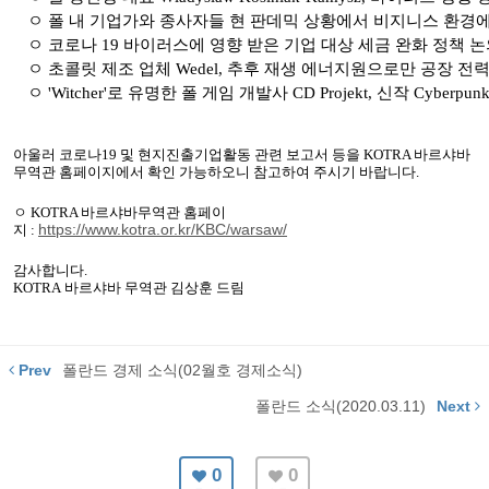
ㅇ 폴 내 기업가와 종사자들 현 판데믹 상황에서 비지니스 환경에
ㅇ 코로나
19
바이러스에 영향 받은 기업 대상 세금 완화 정책 논
ㅇ 초콜릿 제조 업체
Wedel,
추후 재생 에너지원으로만 공장 전력
ㅇ
'Witcher'
로 유명한 폴 게임 개발사
CD Projekt,
신작
Cyberpun
아울러 코로나
19
및 현지진출기업활동 관련 보고서 등을
KOTRA
바르샤바
무역관 홈페이지에서 확인 가능하오니 참고하여 주시기 바랍니다
.
ㅇ
KOTRA
바르샤바무역관 홈페이
https://www.kotra.or.kr/KBC/warsaw/
지
:
감사합니다
.
KOTRA
바르샤바
무역관 김상훈 드림
Prev
폴란드 경제 소식(02월호 경제소식)
폴란드 소식(2020.03.11)
Next
0
0