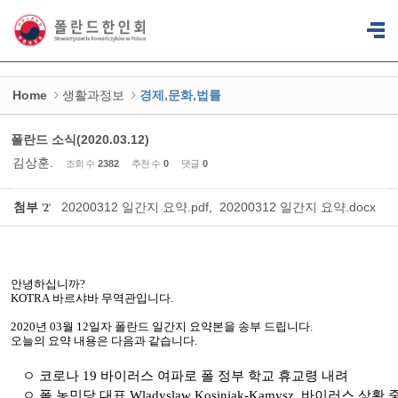
Sketchbook5, 스케치북5
Sketchbook5, 스케치북5
Home
생활과정보
경제,문화,법률
폴란드 소식(2020.03.12)
김상훈.
조회 수
2382
추천 수
0
댓글
0
첨부
20200312 일간지 요약.pdf
,
20200312 일간지 요약.docx
'
2
'
안녕하십니까
?
KOTRA
바르샤바
무역관입니다
.
2020
년
03
월
12
일자 폴란드
일간지
요약본을
송부
드립니다
.
오늘의
요약
내용은
다음과
같습니다
.
ㅇ 코로나
19
바이러스 여파로 폴 정부 학교 휴교령 내려
ㅇ 폴 농민당 대표
Wladyslaw Kosiniak-Kamysz,
바이러스 상황 중