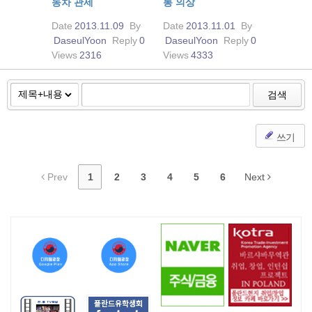
동차 관세
통 의상
Date
2013.11.09
By
Date
2013.11.01
By
DaseulYoon
Reply
0
DaseulYoon
Reply
0
Views
2316
Views
4333
검색
쓰기
Prev
1
2
3
4
5
6
Next