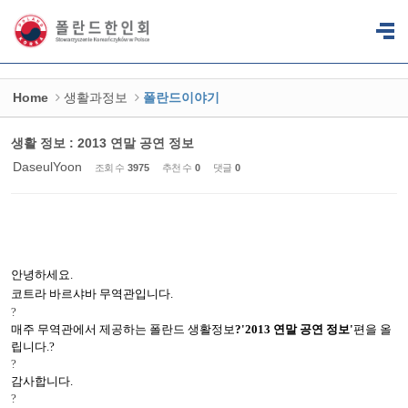
Sketchbook5, 스케치북5
Sketchbook5, 스케치북5
Home
생활과정보
폴란드이야기
생활 정보 : 2013 연말 공연 정보
DaseulYoon
조회 수
3975
추천 수
0
댓글
0
안녕하세요
.
코트라 바르샤바 무역관입니다
.
?
매주 무역관에서 제공하는 폴란드 생활정보
?'2013
연말 공연 정보
'
편을 올
립니다
.?
?
감사합니다
.
?