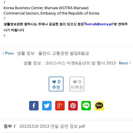
?
Korea Business Center, Warsaw (KOTRA Warsaw)
Commercial Section, Embassy of the Republic of Korea
?
?
kotra5@kotra.pl
?
생활정보관련
원하시는
주제나
궁금한
점이
있으신
분은
로
연락주
시기
바랍니다
?
Prev
생활 정보 : 폴란드 교통관련 벌점&벌금
생활 정보 : 크리스마스 마켓&송년의 밤 행사 2013
Next
0
0
추천
비추천
첨부
20131218 2013 연말 공연 정보.pdf
'
1
'