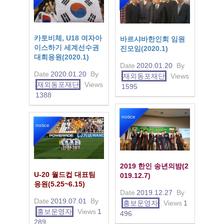
카토비체, U18 여자아
바르샤바한인회 임원
이스하기 세계선수권
진모임(2020.1)
대회응원(2020.1)
Date
2020.01.20
By
Date
2020.01.20
By
재외동포재단
Views
재외동포재단
Views
1595
1388
notice
notice
2019 한인 송년의밤(2
U-20 월드컵 대표팀
019.12.7)
응원(5.25~6.15)
Date
2019.12.27
By
Date
2019.07.01
By
홍보운영자
Views
1
홍보운영자
Views
1
496
289