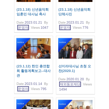
(23.1.18) 신년음악회
(23.1.18) 신년음악회
임훈민 대사님 축사
단체사진
Date
2023.01.21
By
Date
2023.01.21
By
운영자
Views
1047
운영자
Views
776
notice
notice
(23.1.12) 한인 총연합
선미라대사님 초청 오
회 활동계획보고--대사
찬(2020.1)
관
Date
2020.01.20
By
Date
2023.01.14
By
재외동포재단
Views
운영자
Views
795
1494
notice
notice