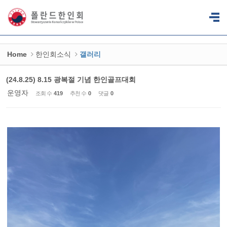
Sketchbook5, 스케치북5
Sketchbook5, 스케치북5
Home
한인회소식
갤러리
(24.8.25) 8.15 광복절 기념 한인골프대회
운영자
조회 수
419
추천 수
0
댓글
0