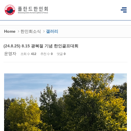
Sketchbook5, 스케치북5
Sketchbook5, 스케치북5
Home
한인회소식
갤러리
(24.8.25) 8.15 광복절 기념 한인골프대회
운영자
조회 수
412
추천 수
0
댓글
0