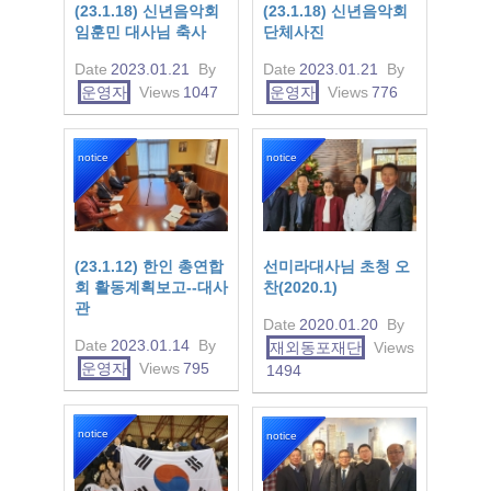
(23.1.18) 신년음악회
(23.1.18) 신년음악회
임훈민 대사님 축사
단체사진
Date
2023.01.21
By
Date
2023.01.21
By
운영자
Views
1047
운영자
Views
776
notice
notice
(23.1.12) 한인 총연합
선미라대사님 초청 오
회 활동계획보고--대사
찬(2020.1)
관
Date
2020.01.20
By
Date
2023.01.14
By
재외동포재단
Views
운영자
Views
795
1494
notice
notice