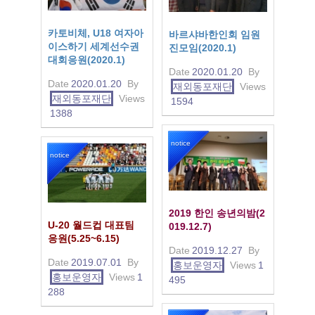
카토비체, U18 여자아
바르샤바한인회 임원
이스하기 세계선수권
진모임(2020.1)
대회응원(2020.1)
Date
2020.01.20
By
Date
2020.01.20
By
재외동포재단
Views
재외동포재단
Views
1594
1388
notice
notice
2019 한인 송년의밤(2
U-20 월드컵 대표팀
019.12.7)
응원(5.25~6.15)
Date
2019.12.27
By
Date
2019.07.01
By
홍보운영자
Views
1
홍보운영자
Views
1
495
288