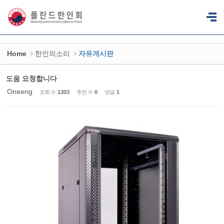
Sketchbook5, 스케치북5
Sketchbook5, 스케치북5
Home
한인의소리
자유게시판
도움 요청합니다
Oneeng
조회 수
1303
추천 수
0
댓글
1