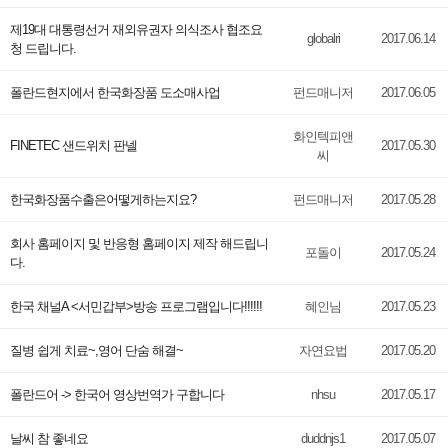
제19대 대통령선거 재외유권자 의식조사 협조요
globalri
2017.06.14
청 드립니다.
폴란드현지에서 한국화장품 도소매사업
펀드매니저
2017.06.05
화인텍피앤
FINETEC 샌드위치 판넬
2017.05.30
씨
한국화장품수출은어떻게하는지요?
펀드매니저
2017.05.28
회사 홈페이지 및 반응형 홈페이지 제작 해드립니
포돌이
2017.05.24
다.
한국 채널A <서민갑부>방송 프로그램입니다!!!!!!
혜인님
2017.05.23
질병 쉽게 치료~,영어 단숨 해결~
자연요법
2017.05.20
폴란드어 -> 한국어 영상번역가 구합니다
nhsu
2017.05.17
날씨 참 좋네요
duddnjs1
2017.05.07