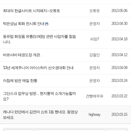
최대의 한글사이트 시작페지---오튜토
오튜토
2013.05.06
탁은성님 회화 전시회 안내
운영자
2013.04.30
동유럽 화장품 유통(도매)망 관련 사업자를 찿읍
피망7
2013.04.18
니다.
바르샤바 태권도장 개관.
강철인
2013.04.12
'13년 세계주니어 아이스하키 선수권대회 안내
운영자
2013.04.09
아침에 받은 메일 한통
운영자
2013.03.24
그단스크 업무상 방문... 현지통역 소개가능할까
건빵에우유
2013.03.22
요?
캐나다 런던에서 김연아 쇼트 1등 했네요. 동영상
highway
2013.03.15
보세요.