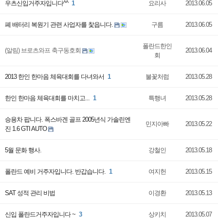
우츠신입거주자입니다^^
1
요리사
2013.06.05
폐 배터리 복원기 관련 사업자를 찿읍니다.
구름
2013.06.05
폴란드한인
(알림) 브로츠와프 축구동호회
2013.06.04
회
2013 한인 한마음 체육대회를 다녀와서
1
불꽃처럼
2013.05.28
한인 한마음 체육대회를 마치고...
1
특행녀
2013.05.28
승용차 팝니다. 폭스바겐 골프 2005년식 가솔린엔
민지아빠
2013.05.22
진 1.6 GTI AUTO
5월 문화 행사.
강철인
2013.05.18
폴란드 예비 거주자입니다. 반갑습니다.
1
여지헌
2013.05.15
SAT 성적 관리 비법
이경환
2013.05.13
신입 폴란드거주자입니다 ~
3
상키치
2013.05.07