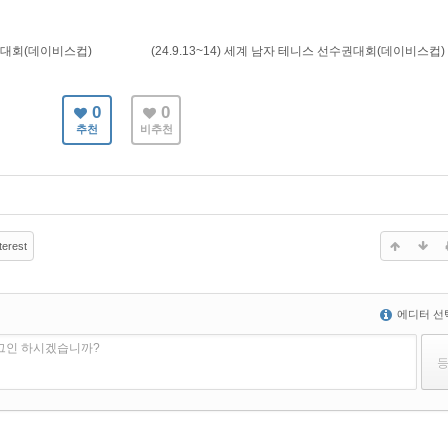
수권대회(데이비스컵)
(24.9.13~14) 세계 남자 테니스 선수권대회(데이비스컵)
0
0
추천
비추천
terest
에디터 선
로그인 하시겠습니까?