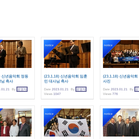
notice
notice
18) 신년음악회 정동
(23.1.18) 신년음악회 임훈
(23.1.18) 신년음악회
장님 축사
민 대사님 축사
사진
.01.21
By
운영자
Date
2023.01.21
By
운영자
Date
2023.01.21
By
운
Views
1047
Views
776
notice
notice