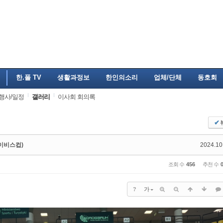
한.폴 TV
생활과정보
한인의소리
업체/단체
동호회
행사/일정
갤러리
이사회 회의록
✔
데이비스컵)
2024.10
조회 수
456
추천 수
?
가