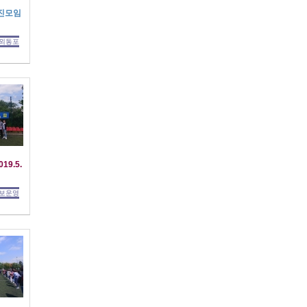
진모임
외동포
19.5.
보운영