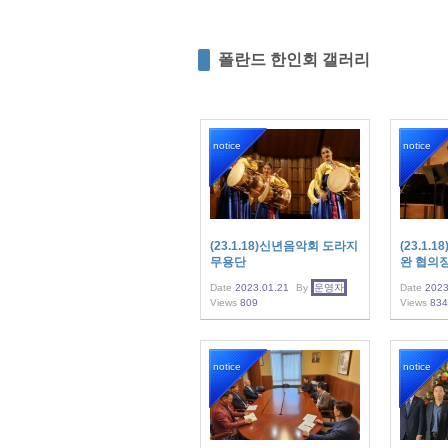
폴란드 한인회 갤러리
notice
notice
(23.1.18)신년음악회 도라지
(23.1.
무용단
완 협의
Date
2023.01.21
By
운영자
Date
2023
Views
809
Views
834
notice
notice