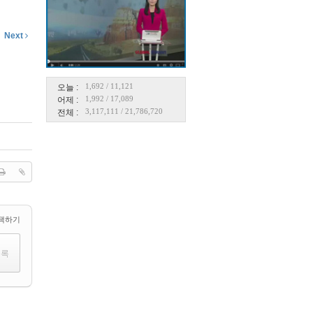
Next
1,692
/
11,121
오늘 :
1,992
/
17,089
어제 :
3,117,111
/
21,786,720
전체 :
택하기