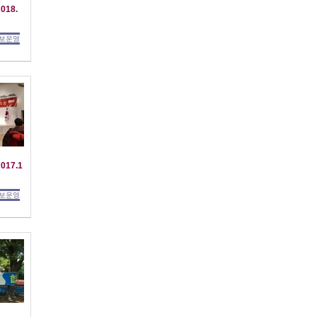
018.
보운영
017.1
보운영