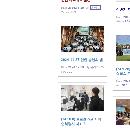
한인 체육대회 현장
Date
2015.05.18
By
운영자
상반기 
Views
3071
Date
2015
Views
229
2024-11-27 한인 송년의 밤
Date
2024.12.20
By
관리자
Vi
(24.9.
ews
350
협의회 
Date
2024
ews
516
(24.10.8) 브로츠와프 지역
순회영사 서비스