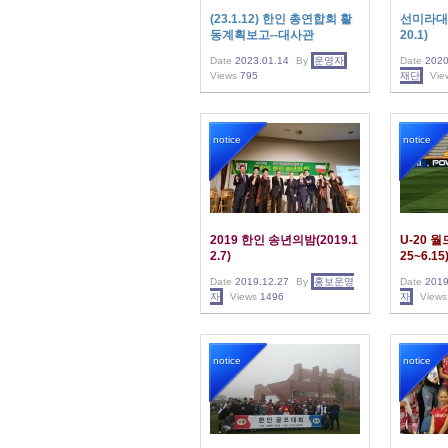
(23.1.12) 한인 총연합회 활
선미라대사
동계획보고--대사관
20.1)
Date
2023.01.14
By
운영자
Date
2020
Views
795
재단
Vie
notice
notice
2019 한인 송년의밤(2019.1
U-20 
2.7)
25~6.15
Date
2019.12.27
By
홍보운영
Date
2019
자
Views
1496
자
Views
notice
notice