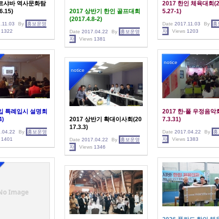
바르샤바 역사문화탐
2017 한인 체육대회(2
6.15)
2017 상반기 한인 골프대회
5.27-1)
(2017.4.8-2)
.11.03
By
홍보운영
Date
2017.11.03
By
홍
1322
자
Views
1203
Date
2017.04.22
By
홍보운영
자
Views
1381
notice
notice
대입 특례입시 설명회
2017 한-폴 우정음악회
4)
2017 상반기 확대이사회(20
7.3.31)
17.3.3)
.04.22
By
홍보운영
Date
2017.04.22
By
홍
1401
자
Views
1383
Date
2017.04.22
By
홍보운영
자
Views
1346
No Image