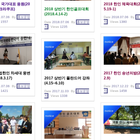
국가대표 응원(20
2018 한인 체육대회(2
7 크라쿠프)
2018 상반기 한인골프대회
5.19-1)
(2018.4.14-2)
.07.06
By
홍보운영
Date
2018.07.06
By
홍
1557
자
Views
1380
Date
2018.07.06
By
홍보운영
자
Views
1235
notice
notice
유럽한인 차세대 웅변
2017 한인 송년의밤(2
.3.17)
2017 상반기 폴란드어 강좌
2.9)
(4.15~6.10)
.07.06
By
홍보운영
Date
2017.12.22
By
홍
1421
자
Views
1458
Date
2017.11.03
By
홍보운영
자
Views
1338
notice
notice