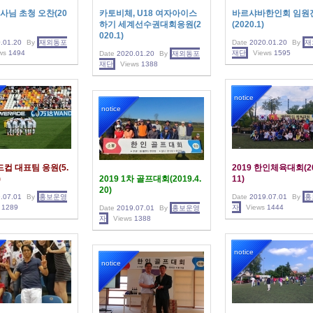
님 초청 오찬(20
카토비체, U18 여자아이스
바르샤바한인회 임원
하기 세계선수권대회응원(2
(2020.1)
020.1)
.01.20
By
재외동포
Date
2020.01.20
By
재
ws
1494
재단
Views
1595
Date
2020.01.20
By
재외동포
재단
Views
1388
notice
notice
월드컵 대표팀 응원(5.
2019 한인체육대회(20
)
2019 1차 골프대회(2019.4.
11)
20)
.07.01
By
홍보운영
Date
2019.07.01
By
홍
1289
자
Views
1444
Date
2019.07.01
By
홍보운영
자
Views
1388
notice
notice