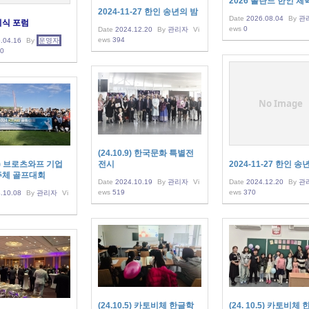
2026 폴란드 한인 
2024-11-27 한인 송년의 밤
Date
2026.08.04
By
관
지식 포럼
ews
0
Date
2024.12.20
By
관리자
Vi
ews
394
.04.16
By
운영자
0
No Image
(24.10.9) 한국문화 특별전
28) 브로츠와프 기업
전시
2024-11-27 한인 송
주체 골프대회
Date
2024.10.19
By
관리자
Vi
Date
2024.12.20
By
관
ews
519
ews
370
.10.08
By
관리자
Vi
(24.10.5) 카토비체 한글학
(24. 10.5) 카토비체