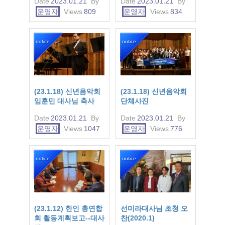
Date
2023.01.21
By
Date
2023.01.21
By
운영자
Views
809
운영자
Views
834
notice
notice
(23.1.18) 신년음악회
(23.1.18) 신년음악회
임훈민 대사님 축사
단체사진
Date
2023.01.21
By
Date
2023.01.21
By
운영자
Views
1047
운영자
Views
776
notice
notice
(23.1.12) 한인 총연합
선미라대사님 초청 오
회 활동계획보고--대사
찬(2020.1)