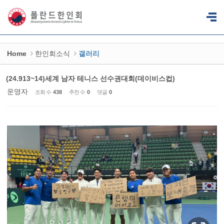
Sketchbook5, 스케치북5
Sketchbook5, 스케치북5
Home
한인회소식
갤러리
(24.913~14)세계 남자 테니스 선수권대회(데이비스컵)
운영자
조회 수
438
추천 수
0
댓글
0