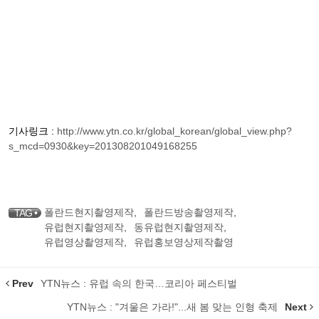
기사링크 :
http://www.ytn.co.kr/global_korean/global_view.php?
s_mcd=0930&key=201308201049168255
폴란드현지촬영제작
,
폴란드방송촬영제작
,
TAG •
유럽현지촬영제작
,
동유럽현지촬영제작
,
유럽영상촬영제작
,
유럽홍보영상제작촬영
Prev
YTN뉴스 : 유럽 속의 한국…코리아 페스티벌
YTN뉴스 : "겨울은 가라!"...새 봄 맞는 인형 축제
Next