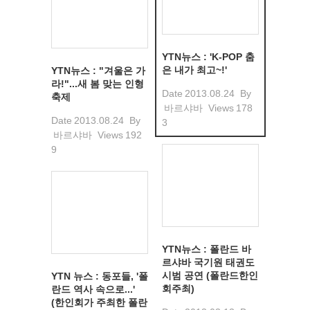
YTN뉴스 : 'K-POP 춤
은 내가 최고~!'
YTN뉴스 : "겨울은 가
라!"...새 봄 맞는 인형
Date
2013.08.24
By
축제
바르샤바
Views
178
Date
2013.08.24
By
3
바르샤바
Views
192
9
YTN뉴스 : 폴란드 바
르샤바 국기원 태권도
시범 공연 (폴란드한인
YTN 뉴스 : 동포들, '폴
회주최)
란드 역사 속으로...'
(한인회가 주최한 폴란