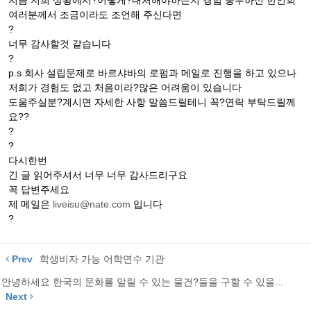
지금 저희 상황에서?어떻게?대처해야하는지 경험 풍부하신 한인회
여러분께서 조금이라도 조언해 주신다면
?
너무 감사할것 같습니다
?
p.s 회사 설립문제로 바르샤바의 로펌과 메일로 진행을 하고 있으나
저희가 경험도 없고 처음이라?많은 어려움이 있습니다
도움주실분?계시면 자세한 사항 말씀드릴테니 꼭?연락 부탁드릴께
요??
?
?
다시한번
긴 글 읽어주셔서 너무 너무 감사드리구요
꼭 답변주세요
제 메일은
liveisu@nate.com
입니다
?
Prev
학생비자 가능 어학연수 기관
안녕하세요 한국의 문화를 알릴 수 있는 물건?들을 구할 수 있을...
Next