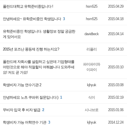
폴란드대학교 유학준비중입니다 !
hsm525
2015.04.29
안녕하세요~ 유학준비중인 학생입니다
3
hsm525
2015.04.18
유학준비중인 학생입니다. 생활정보 정말 궁금한
davidbeck
2015.04.14
게 있어서요
2015년 포즈난 풍등제 진행 하는지요?
리플리
2015.04.10
폴란드에 자회사를 설립하고 싶은데 기업형태를
파이파이와
어떤것으로 해야 적절할지 여쭤봅니다 도와주세
2015.03.10
이파이
요! 저도 곧 가요!
학생비자 가능 연수기관 2
kjhyuk
2015.03.08
안녕하세요 노츠 쿠파위 질문입니다:)
1
식이
2015.02.19
무비자 입국 후 비자 발급
2
시나브로
2015.01.06
학생비자 가능 어학연수 기관
3
kjhyuk
2014.12.24