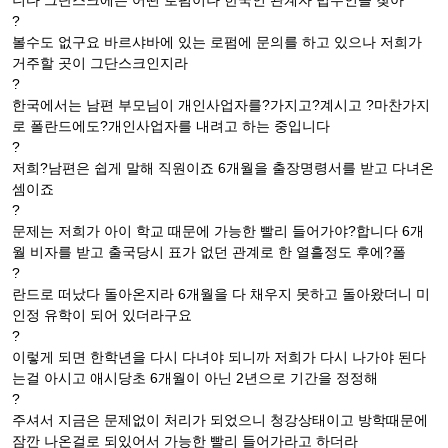
니다 그단스크에는 어떤 로펌이나 한국인 관계자 법무인을 찾아
?
볼수도 없구요 바르샤바에 있는 로펌에 문의를 하고 있으나 저희가
거주할 곳이 그단스크인지라
?
한국에서는 남편 부모님이 개인사업자를?가지고?계시고 ?마찬가지
로 폴란드에도?개인사업자를 내려고 하는 중입니다
?
저희?남편은 쉽게 말해 직원이죠 6개월을 출장명령서를 받고 다녀온
셈이죠
?
문제는 저희가 아이 학교 때문에 가능한 빨리 들어가야?합니다 6개
월 비자를 받고 출국당시 표가 없던 관계로 한 열흘정도 후에?폴
?
란드로 떠났다 돌아온지라 6개월을 다 채우지 못하고 돌아왔더니 미
인정 유학이 되어 있더라구요
?
이렇게 되면 한학년을 다시 다녀야 되니까 저희가 다시 나가야 된다
는걸 아시고 애시당초 6개월이 아닌 2년으로 기간을 정정해
?
주셔서 지금은 문제없이 처리가 되었으니 청강상태이고 방학때문에
잠깐 나온걸로 되있어서 가능한 빨리 들어가라고 하더라