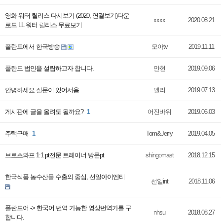
영화 워터 릴리스 다시보기 (2020, 연결보기)다운
xxxx
2020.08.21
로드 LL 워터 릴리스 무료보기
폴란드에서 한국방송
모아tv
2019.11.11
폴란드 법인을 설립하고자 합니다.
안현
2019.09.06
안녕하세요 질문이 있어서욤
엘리
2019.07.13
게시판에 글을 올려도 될까요?
1
어진바위
2019.06.03
주택구매
1
Tom&Jerry
2019.04.05
브로츠와프 1:1 pt전문 트레이너 방문pt
shingomast
2018.12.15
한국식품 농수산물 수출의 중심, 선일아이엔티
선일int
2018.11.06
폴란드어 -> 한국어 번역 가능한 영상번역가를 구
nhsu
2018.08.27
합니다.