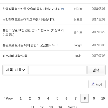
한국식품 농수산물 수출의 중심 선일아이엔티
선일int
2018.05.04
농업관련 포즈난대학교 파견 나왔습니다.
씬포도
2017.12.01
폴란드 당일 여행 관련 문의 드립니다. (차량 & 가
슬리프
2017.08.22
이드 등..)
폴란드로 보내는 택배 방법이 궁금합니다.
1
pahgm
2017.08.03
바르샤바 대학 입학
kevin
2017.07.02
검색
쓰기
Prev
1
2
3
4
5
6
7
8
9
10
11
12
13
14
Next