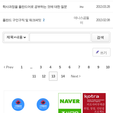
학사과정을 폴란드어로 공부하는 것에 대한 질문
inu
2013.03.28
데니스곰돌
폴란드 구인구직 및 워크퍼밋
2
2013.02.08
이
검색
쓰기
Prev
1
...
3
4
5
6
7
8
9
10
11
12
13
14
Next