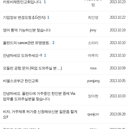
카토비체한인교회입니다.
1
2013.10.23
랑
기업정보 변경요청 (LG전자)
1
최인영
2013.10.22
영어 통역 가능하신분 찾습니다
jinny
2013.10.19
폴란드의 cancer관련 유명병원..
2
소라리
2013.10.10
안녕하세요 도와주세요~!!
1
며루치
2013.10.10
모들린 공항 문의 (픽업 도와주실 분.....)
rosa
2013.10.09
비엘스코부근 한인교회
purejjang
2013.10.05
안녕하세요. 폴란드에 거주중인 한인분 중에 Via
장아현
2013.10.03
업무를 도와주실분을 찾습니다.
비자, 거주체류 허가증 신청해보신분 질문좀 할게
qwoijcm
2013.09.28
요!!