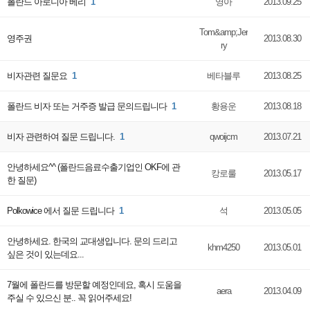
폴란드 아로니아 베리
1
영아
2013.09.25
Tom&amp;Jer
영주권
2013.08.30
ry
비자관련 질문요
1
베타블루
2013.08.25
폴란드 비자 또는 거주증 발급 문의드립니다
1
황용운
2013.08.18
비자 관련하여 질문 드립니다.
1
qwoijcm
2013.07.21
안녕하세요^^ (폴란드음료수출기업인 OKF에 관
캉로룰
2013.05.17
한 질문)
Polkowice 에서 질문 드립니다
1
석
2013.05.05
안녕하세요. 한국의 교대생입니다. 문의 드리고
khm4250
2013.05.01
싶은 것이 있는데요...
7월에 폴란드를 방문할 예정인데요, 혹시 도움을
aera
2013.04.09
주실 수 있으신 분.. 꼭 읽어주세요!