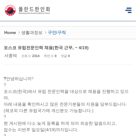
Sketchbook5, 스케치북5
Sketchbook5, 스케치북5
Home
생활과정보
구인/구직
포스코 유럽전문인력 채용(한국 근무, ~ 4/19)
서종덕
조회 수
2314
추천 수
0
댓글
0
?
안녕하십니까?
?
포스코(한국)에서 유럽 전문인력을 대상으로 채용을 진행하고 있으
며,
아래 내용을 확인하시고 많은 전문가분들의 지원을 당부드립니다.
(체코외 다른 유럽국가에 계신분도 가능합니다.)
?
현 게시판에 다소 늦게 등록을 하게 되어 죄송한 말씀드리고,
접수는 이번주 일요일(4/19)까지입니다.