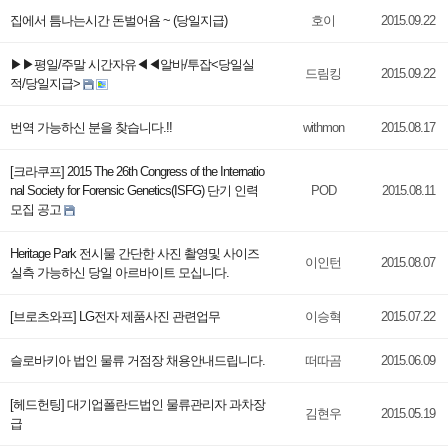
집에서 틈나는시간 돈벌어욤 ~ (당일지급)
호이
2015.09.22
▶▶평일/주말 시간자유◀◀알바/투잡<당일실
드림킹
2015.09.22
적/당일지급>
번역 가능하신 분을 찾습니다.!!
withmon
2015.08.17
[크라쿠프] 2015 The 26th Congress of the Internatio
nal Society for Forensic Genetics(ISFG) 단기 인력
POD
2015.08.11
모집 공고
Heritage Park 전시물 간단한 사진 촬영및 사이즈
이인턴
2015.08.07
실측 가능하신 당일 아르바이트 모십니다.
[브로츠와프] LG전자 제품사진 관련업무
이승혁
2015.07.22
슬로바키아 법인 물류 거점장 채용안내드립니다.
떠따곰
2015.06.09
[헤드헌팅] 대기업폴란드법인 물류관리자 과차장
김현우
2015.05.19
급