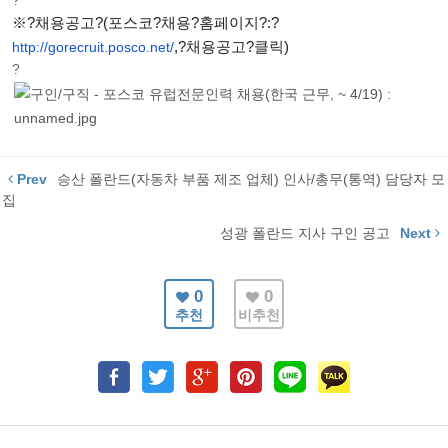
?
※?채용공고?(포스코?채용?홈페이지?:?
http://gorecruit.posco.net/
,?채용공고?클릭)
?
Prev
승산 폴란드(자동차 부품 제조 업체) 인사/총무(통역) 담당자 모
집
성광 폴란드 지사 구인 공고
Next
0
0
추천
비추천