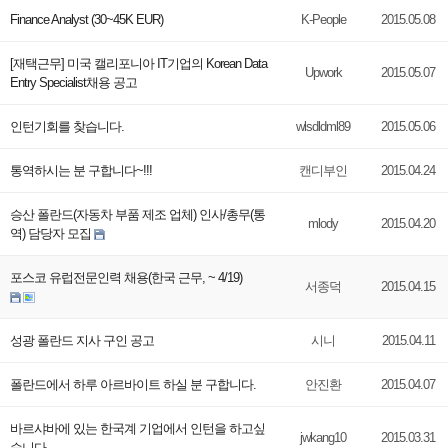
Finance Analyst (30~45K EUR)
K-People
2015.05.08
[재택근무] 미국 캘리포니아 IT기업의 Korean Data
Upwork
2015.05.07
Entry Specialist채용 공고
인턴기회를 찾습니다.
wlsdldml89
2015.05.06
통역하시는 분 구합니다~!!!
캔디부인
2015.04.24
승산 폴란드(자동차 부품 제조 업체) 인사/총무(통
mlody
2015.04.20
역) 담당자 모집
포스코 유럽전문인력 채용(한국 근무, ~ 4/19)
서종덕
2015.04.15
성광 폴란드 지사 구인 공고
시니
2015.04.11
폴란드에서 하루 아르바이트 하실 분 구합니다.
안진환
2015.04.07
바르샤바에 있는 한국계 기업에서 인턴을 하고싶
jwkang10
2015.03.31
습니다.