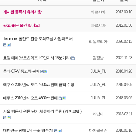
게시판 등록시 유의사항
바르샤바
2013.09.10
싸고 좋은 물건 있나요!
바르샤바
2012.01.30
Telomere [폴란드 진출 도와주실 사업파트너]
리셀코리아
2026.02.13
호텔 매매(브로츠와프 LG단지서 15분거리)
김정남
2022.11.28
혼다 CR-V 중고차 판매
JULIA_PL
2018.04.20
에쿠스 2010년식 오토 4600cc 판매-금액 수정
JULIA_PL
2018.04.03
에쿠스 2010년식 오토 4600cc 판매
JULIA_PL
2018.03.02
서울 방문시 원룸 단기 체류하기 추천 ( 레이크텔 )
쾌남아
2018.02.11
대한민국 판매 1위 눈꽃 빙수기!
마이클잭슨
2018.01.16