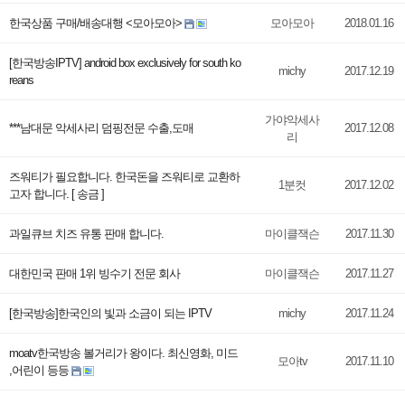
한국상품 구매/배송대행 <모아모아>
모아모아
2018.01.16
[한국방송IPTV] android box exclusively for south ko
michy
2017.12.19
reans
가야악세사
***남대문 악세사리 덤핑전문 수출,도매
2017.12.08
리
즈워티가 필요합니다. 한국돈을 즈워티로 교환하
1분컷
2017.12.02
고자 합니다. [ 송금 ]
과일큐브 치즈 유통 판매 합니다.
마이클잭슨
2017.11.30
대한민국 판매 1위 빙수기 전문 회사
마이클잭슨
2017.11.27
[한국방송]한국인의 빛과 소금이 되는 IPTV
michy
2017.11.24
moatv한국방송 볼거리가 왕이다. 최신영화, 미드
모아tv
2017.11.10
,어린이 등등