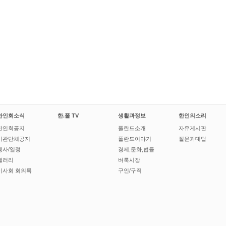
한인회소식
한.폴 TV
생활과정보
한인의소리
한인회공지
폴란드소개
자유게시판
기관단체공지
폴란드이야기
질문과대답
행사/일정
경제,문화,법률
갤러리
벼룩시장
이사회 회의록
구인/구직