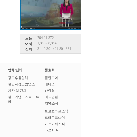
764
/
4,372
오늘 :
1,333
/
8,354
어제 :
3,119,301
/
21,801,364
전체 :
업체/단체
동호회
광고후원업체
폴란드어
한인지정모범업소
테니스
기관 및 단체
산악회
한국기업리스트:코트
베드민턴
라
지역소식
브로츠와프소식
크라쿠프소식
카토비체소식
바르샤바