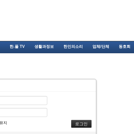
한.폴 TV
생활과정보
한인의소리
업체/단체
동호회
 유지