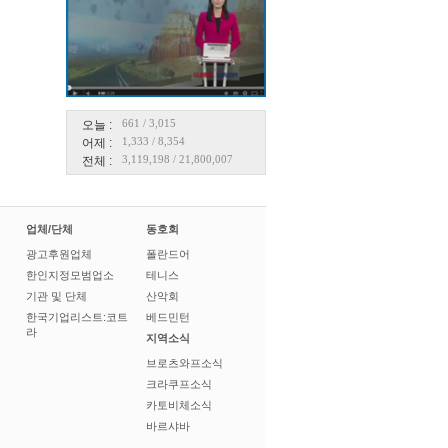
661
/
3,015
오늘 :
1,333
/
8,354
어제 :
3,119,198
/
21,800,007
전체 :
업체/단체
동호회
광고후원업체
폴란드어
한인지정모범업소
테니스
기관 및 단체
산악회
한국기업리스트:코트
베드민턴
라
지역소식
브로츠와프소식
크라쿠프소식
카토비체소식
바르샤바