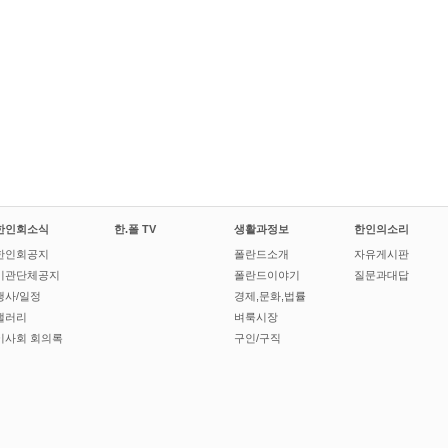
한인회소식
한.폴 TV
생활과정보
한인의소리
한인회공지
폴란드소개
자유게시판
기관단체공지
폴란드이야기
질문과대답
행사/일정
경제,문화,법률
갤러리
벼룩시장
이사회 회의록
구인/구직