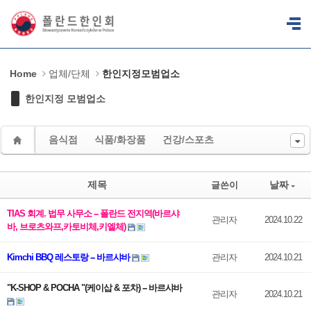
Sketchbook5, 스케치북5
Sketchbook5, 스케치북5
Home
업체/단체
한인지정모범업소
한인지정 모범업소
음식점
식품/화장품
건강/스포츠
제목
날짜
글쓴이
TIAS 회계. 법무 사무소 -- 폴란드 전지역(바르샤
관리자
2024.10.22
바, 브로츠와프,카토비체,키엘체)
Kimchi BBQ 레스토랑 -- 바르샤바
관리자
2024.10.21
"K-SHOP & POCHA "(케이삽 & 포차) -- 바르샤바
관리자
2024.10.21