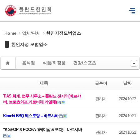
Sketchbook5, 스케치북5
Sketchbook5, 스케치북5
Home
업체/단체
한인지정모범업소
한인지정 모범업소
음식점
식품/화장품
건강/스포츠
제목
날짜
글쓴이
TIAS 회계. 법무 사무소 -- 폴란드 전지역(바르샤
관리자
2024.10.22
바, 브로츠와프,카토비체,키엘체)
Kimchi BBQ 레스토랑 -- 바르샤바
관리자
2024.10.21
"K-SHOP & POCHA "(케이삽 & 포차) -- 바르샤바
관리자
2024.10.21