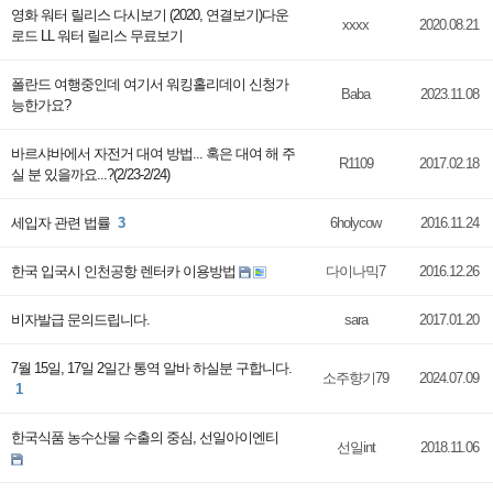
영화 워터 릴리스 다시보기 (2020, 연결보기)다운
xxxx
2020.08.21
로드 LL 워터 릴리스 무료보기
폴란드 여행중인데 여기서 워킹홀리데이 신청가
Baba
2023.11.08
능한가요?
바르샤바에서 자전거 대여 방법... 혹은 대여 해 주
R1109
2017.02.18
실 분 있을까요...?(2/23-2/24)
세입자 관련 법률
3
6holycow
2016.11.24
한국 입국시 인천공항 렌터카 이용방법
다이나믹7
2016.12.26
비자발급 문의드립니다.
sara
2017.01.20
7월 15일, 17일 2일간 통역 알바 하실분 구합니다.
소주향기79
2024.07.09
1
한국식품 농수산물 수출의 중심, 선일아이엔티
선일int
2018.11.06