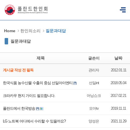
Sketchbook5, 스케치북5
Sketchbook5, 스케치북5
Home
한인의소리
질문과대답
질문과대답
제목
날짜
글쓴이
게시글 작성 전 필독
관리자
2012.01.11
한국식품 농수산물 수출의 중심 선일아이엔티
선일int
2018.05.04
크라카우 현지 가이드 필요합니다.
어닝쇼크
2017.02.21
폴란드에서 한국방송
모아tv
2019.11.11
LG 노트북 어디에서 수리할 수 있을까요?
양성은
2021.11.29