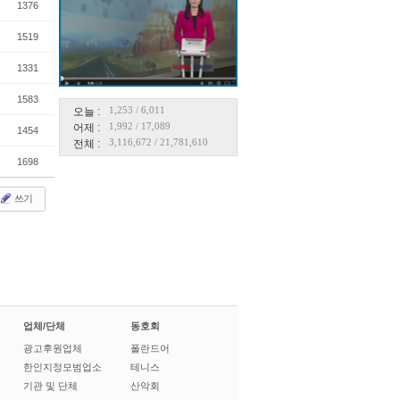
1376
1519
1331
1583
1,253
/
6,011
오늘 :
1,992
/
17,089
어제 :
1454
3,116,672
/
21,781,610
전체 :
1698
쓰기
업체/단체
동호회
광고후원업체
폴란드어
한인지정모범업소
테니스
기관 및 단체
산악회