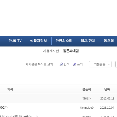
한.폴 TV
생활과정보
한인의소리
업체/단체
동호회
자유게시판
질문과대답
T
게시물을 뷰어로 보기
검색
쓰기
기본글꼴
제목
글쓴이
날짜
관리자
2012.01.11
/24)
kimmulge0
2023.10.04
스메틱 바이어를 찾고있습니다.
adaline
2023.09.18