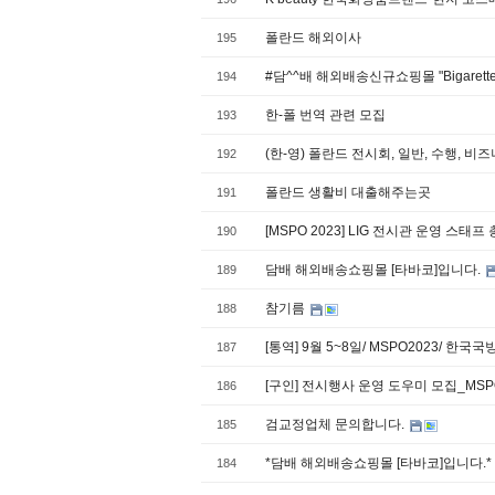
폴란드 해외이사
195
#담^^배 해외배송신규쇼핑몰 "Bigaret
194
한-폴 번역 관련 모집
193
(한-영) 폴란드 전시회, 일반, 수행, 
192
폴란드 생활비 대출해주는곳
191
[MSPO 2023] LIG 전시관 운영 스태프
190
담배 해외배송쇼핑몰 [타바코]입니다.
189
참기름
188
[통역] 9월 5~8일/ MSPO2023/ 한
187
[구인] 전시행사 운영 도우미 모집_MSPO
186
검교정업체 문의합니다.
185
*담배 해외배송쇼핑몰 [타바코]입니다.*
184