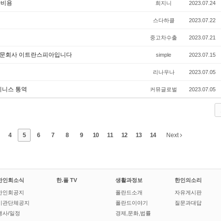
산비용
희지니
2023.07.24
스다하클
2023.07.22
중고차수출
2023.07.21
 전문회사 이트란스피아입니다
simple
2023.07.15
리나우나
2023.07.05
비지니스 통역
커뮤글로벌
2023.07.05
4
5
6
7
8
9
10
11
12
13
14
Next
한인회소식
한.폴 TV
생활과정보
한인의소리
한인회공지
폴란드소개
자유게시판
기관단체공지
폴란드이야기
질문과대답
행사/일정
경제,문화,법률