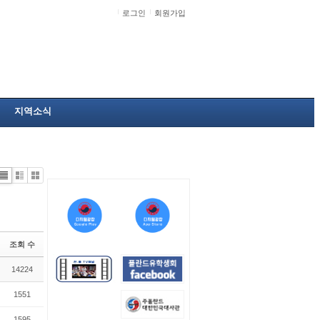
로그인
회원가입
지역소식
Li
Zi
G
st
n
al
e
le
r
y
조회 수
14224
1551
1595