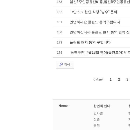
임­신5주인공유­산비용,임­신6주인공유­
183
그단스크 한인 식당 "빙수" 문의
182
안녕하세요 폴란드 통역구합니다
181
안녕하십니까 폴란드 현지 통역.번역
180
폴란드 현지 통역 구합니다
179
[통역구인] 7월13일 영어(폴란드어) 
178
검색
Prev
1
2
3
Home
한인회 안내
인사말
정관
연혁