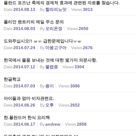
폴란드 포즈난 축제의 경제적 효과에 관련된 자료를 찾습니다.
Date
2014.08.13
By
할라피뇨맛
Views
3013
폴리안 렌트카의 메일 주소 문의
Date
2014.08.03
By
오리온정
Views
2650
도와주십시오!! ㅠㅜ 급한문제입니다ㅜㅠ
Date
2014.07.24
By
아몽고구마
Views
2676
한국에서 물품 보내는 것에 대한 몇가지 의문사항.
Date
2014.07.12
By
물법증
Views
3304
한글학교
Date
2014.07.03
By
용이
Views
3086
아이들과 엄마 비자관련요.
Date
2014.06.26
By
오후
Views
2652
한.폴란드어 한식 요리책
Date
2014.06.17
By
andrew
Views
2858