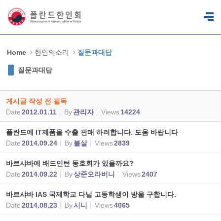
Sketchbook5, 스케치북5
Sketchbook5, 스케치북5
Home
한인의소리
질문과대답
질문과대답
게시글 작성 전 필독
Date
2012.01.11
By
관리자
Views
14224
폴란드에 IT제품을 수출 판매 하려합니다. 도움 바랍니다
Date
2014.09.24
By
불살
Views
2839
바르샤바에 배드민턴 동호회가 있을까요?
Date
2014.09.22
By
상준오라버니
Views
2407
바르샤바 IAS 국제학교 다닐 고등학생이 방을 구합니다.
Date
2014.08.23
By
시니
Views
4065