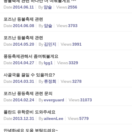
등불축제 관련 하나만 더 여쭤볼게요 ^^
Date
2014.06.11
By
얌슬
Views
2556
포즈난 등불축제 관련
Date
2014.06.08
By
얌슬
Views
3703
포즈난 등불축제 관련
Date
2014.05.20
By
김민지
Views
3991
풍등축제관해서 좀여쭤볼게요
Date
2014.04.27
By
lgg1
Views
3329
사골국을 끓일 수 있을까요?
Date
2014.03.31
By
류정희
Views
3278
포즈난 풍등축제 관련 문의
Date
2014.02.24
By
everguard
Views
31073
폴란드 유학준비 도와주세요
Date
2013.12.31
By
aileenLee
Views
5779
안녕하세요 도움 부탁드려요~