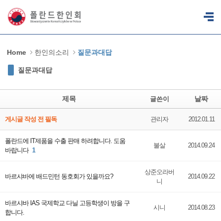
Sketchbook5, 스케치북5
Sketchbook5, 스케치북5
Home
한인의소리
질문과대답
질문과대답
제목
날짜
글쓴이
게시글 작성 전 필독
관리자
2012.01.11
폴란드에 IT제품을 수출 판매 하려합니다. 도움
불살
2014.09.24
바랍니다
1
상준오라버
바르샤바에 배드민턴 동호회가 있을까요?
2014.09.22
니
바르샤바 IAS 국제학교 다닐 고등학생이 방을 구
시니
2014.08.23
합니다.