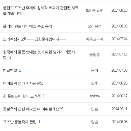
폴란드 포즈난 축제의 경제적 효과에 관련된 자료
할라피뇨맛
2014.08.13
를 찾습니다.
폴리안 렌트카의 메일 주소 문의
오리온정
2014.08.03
도와주십시오!! ㅠㅜ 급한문제입니다ㅜㅠ
아몽고구마
2014.07.24
한국에서 물품 보내는 것에 대한 몇가지 의문사
물법증
2014.07.12
항.
2
한글학교
1
용이
2014.07.03
아이들과 엄마 비자관련요.
오후
2014.06.26
한.폴란드어 한식 요리책
1
andrew
2014.06.17
등불축제 관련 하나만 더 여쭤볼게요 ^^
얌슬
2014.06.11
포즈난 등불축제 관련
1
얌슬
2014.06.08