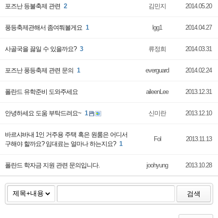
포즈난 등불축제 관련
2
김민지
2014.05.20
풍등축제관해서 좀여쭤볼게요
1
lgg1
2014.04.27
사골국을 끓일 수 있을까요?
3
류정희
2014.03.31
포즈난 풍등축제 관련 문의
1
everguard
2014.02.24
폴란드 유학준비 도와주세요
aileenLee
2013.12.31
안녕하세요 도움 부탁드려요~
1
신미란
2013.12.10
바르샤바내 1인 거주용 주택 혹은 원룸은 어디서
Fol
2013.11.13
구해야 할까요? 임대료는 얼마나 하는지요?
1
폴란드 학자금 지원 관련 문의입니다.
joohyung
2013.10.28
검색