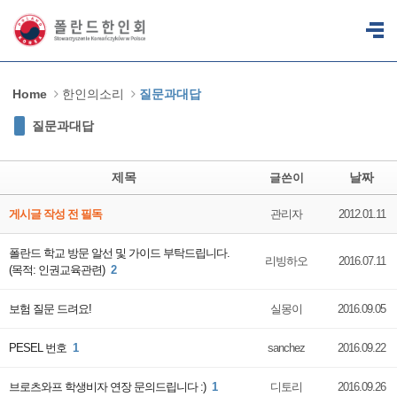
Sketchbook5, 스케치북5
Sketchbook5, 스케치북5
Home
한인의소리
질문과대답
질문과대답
제목
날짜
글쓴이
게시글 작성 전 필독
관리자
2012.01.11
폴란드 학교 방문 알선 및 가이드 부탁드립니다.
리빙하오
2016.07.11
(목적: 인권교육관련)
2
보험 질문 드려요!
실몽이
2016.09.05
PESEL 번호
1
sanchez
2016.09.22
브로츠와프 학생비자 연장 문의드립니다 :)
1
디토리
2016.09.26