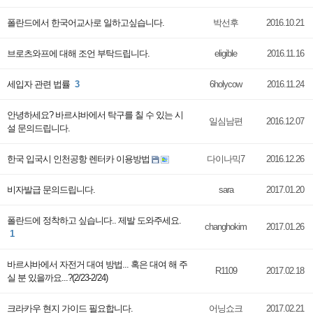
폴란드에서 한국어교사로 일하고싶습니다.
박선후
2016.10.21
브로츠와프에 대해 조언 부탁드립니다.
eligible
2016.11.16
세입자 관련 법률
3
6holycow
2016.11.24
안녕하세요? 바르샤바에서 탁구를 칠 수 있는 시
일심남편
2016.12.07
설 문의드립니다.
한국 입국시 인천공항 렌터카 이용방법
다이나믹7
2016.12.26
비자발급 문의드립니다.
sara
2017.01.20
폴란드에 정착하고 싶습니다.. 제발 도와주세요.
changhokim
2017.01.26
1
바르샤바에서 자전거 대여 방법... 혹은 대여 해 주
R1109
2017.02.18
실 분 있을까요...?(2/23-2/24)
크라카우 현지 가이드 필요합니다.
어닝쇼크
2017.02.21