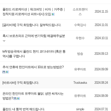
폴란드 리로케이션｜워크퍼밋｜비자｜거주증｜
소프트랜더
2024.11.15
정착지원 리로케이션 파트너(사) 모집
스
[글리비체] 구직 희망합니다. 잘부탁드립니다.
수학강사
2024.11.01
혹시 브로츠와프 근처에 변기막힘 해결해주실분
우현수
2024.10.11
ㅜ
tvN 방송국에서 폴란드 현지 코디네이터 (혹은 통
방송
2024.09.13
역사)를 구합니다
추석 연휴에 한인마트에서 10프로 받는방법은?
유루마트
2024.09.09
[바르샤바] 구직 희망합니다.
Truskawka
2024.08.24
온라인 한인마트 유루마트 불닭, 냉면 싸게사는
유루마트
2024.08.09
방법은?
폴란드 내 통역 번역 해드립니다.
simple
2024.07.31