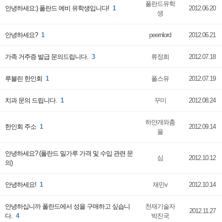
폴란드유학
안녕하세요:) 폴란드 예비 유학생입니다!
1
2012.06.20
생
안녕하세요?
1
peernlord
2012.06.21
가족 거주증 발급 문의드립니다.
3
류정희
2012.07.18
루블린 한인회
1
폴스유
2012.07.19
치과 문의 드립니다.
1
꾸미
2012.08.24
하얀개와춤
한인회 주소
1
2012.09.14
을
안녕하세요? (폴란드 밀가루 가격 및 수입 관련 문
심
2012.10.12
의)
안녕하세요!
1
재민v
2012.10.14
안녕하십니까 폴란드에서 성을 구매하고 싶습니
천재기술자
2012.11.27
다.
4
박진국