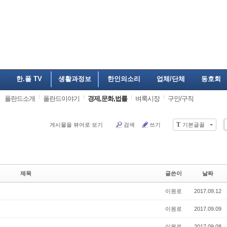
한.폴 TV
생활과정보
한인의소리
업체/단체
동호회
폴란드소개
폴란드이야기
경제,문화,법률
벼룩시장
구인/구직
T
게시물을 뷰어로 보기
검색
쓰기
기본글꼴
제목
글쓴이
날짜
이원로
2017.09.12
이원로
2017.09.09
이원로
2017.09.08