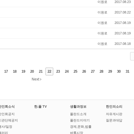
이원로
2017.08.23
이원로
2017.08.22
이원로
2017.08.19
이원로
2017.08.19
이원로
2017.08.18
17
18
19
20
21
22
23
24
25
26
27
28
29
30
31
Next
한인회소식
한.폴 TV
생활과정보
한인의소리
한인회공지
폴란드소개
자유게시판
기관단체공지
폴란드이야기
질문과대답
행사/일정
경제,문화,법률
갤러리
벼룩시장