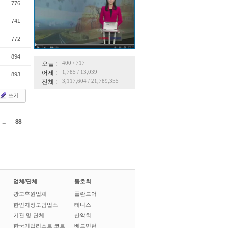
776
741
772
894
400
/
717
오늘 :
1,785
/
13,039
어제 :
893
3,117,604
/
21,789,355
전체 :
쓰기
...
88
업체/단체
동호회
광고후원업체
폴란드어
한인지정모범업소
테니스
기관 및 단체
산악회
한국기업리스트:코트
베드민턴