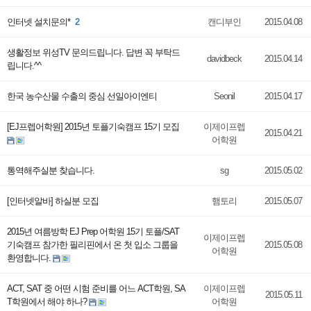
인터넷 설치문의*
2
캔디부인
2015.04.08
생활정보 위성TV 문의드립니다. 답변 꼭 부탁드
davidbeck
2015.04.14
립니다.^^
한국 농수산물 수출의 중심 선일아이엔티
Seonil
2015.04.17
[EJ프렙어학원] 2015년 토플기숙캠프 15기 모집
이제이프렙
2015.04.21
어학원
통역해주실분 찾습니다.
sg
2015.05.02
[인터넷알바] 하실분 모집
햄토리
2015.05.07
2015년 여름방학 EJ Prep 어학원 15기 토플/SAT
이제이프렙
기숙캠프 참가한 필리핀에서 온 첫 입소 그룹을
2015.05.08
어학원
환영합니다.
ACT, SAT 중 어떤 시험 준비를 어느 ACT학원, SA
이제이프렙
2015.05.11
T학원에서 해야 하나?
어학원