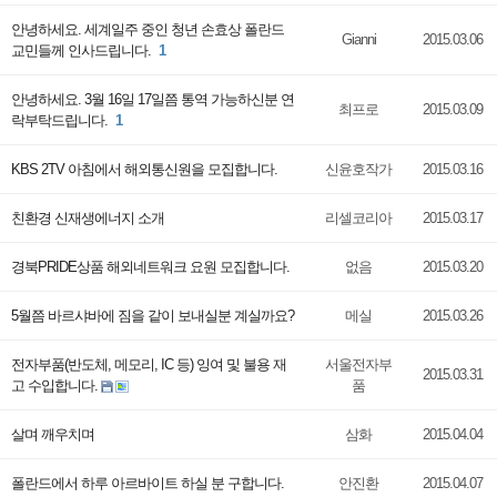
안녕하세요. 세계일주 중인 청년 손효상 폴란드
Gianni
2015.03.06
교민들께 인사드립니다.
1
안녕하세요. 3월 16일 17일쯤 통역 가능하신분 연
최프로
2015.03.09
락부탁드립니다.
1
KBS 2TV 아침에서 해외통신원을 모집합니다.
신윤호작가
2015.03.16
친환경 신재생에너지 소개
리셀코리아
2015.03.17
경북PRIDE상품 해외네트워크 요원 모집합니다.
없음
2015.03.20
5월쯤 바르샤바에 짐을 같이 보내실분 계실까요?
메실
2015.03.26
전자부품(반도체, 메모리, IC 등) 잉여 및 불용 재
서울전자부
2015.03.31
고 수입합니다.
품
살며 깨우치며
삼화
2015.04.04
폴란드에서 하루 아르바이트 하실 분 구합니다.
안진환
2015.04.07