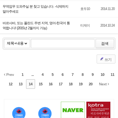
무역업무 도와주실 분 찾고 있습니다. -삭제하지
호두10
2014.11.20
말아주세요
바르샤바, 또는 폴란드 주변 지역, 영어-한국어 통
티제이
2014.10.24
역합니다! (2015년 2월까지 가능)
검색
쓰기
Prev
1
...
4
5
6
7
8
9
10
11
12
13
14
15
16
17
18
19
20
Next