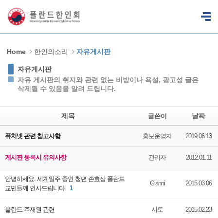
Sketchbook5, 스케치북5
Sketchbook5, 스케치북5
Home
한인의소리
자유게시판
자유게시판
자유 게시판의 취지와 관련 없는 비방이나 욕설, 광고성 글은
삭제될 수 있음을 알려 드립니다.
제목
날짜
글쓴이
퓨처넷 관련 참고사항
홍보운영자
2019.06.13
게시판 등록시 유의사항
관리자
2012.01.11
안녕하세요. 세계일주 중인 청년 손효상 폴란드
Gianni
2015.03.06
교민들께 인사드립니다.
1
폴란드 주재원 관련
시토
2015.02.23