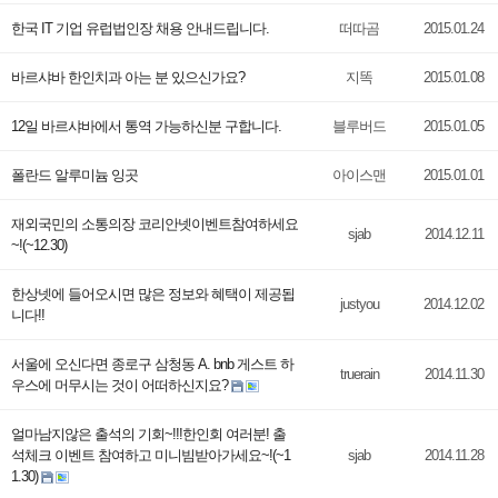
한국 IT 기업 유럽법인장 채용 안내드립니다.
떠따곰
2015.01.24
바르샤바 한인치과 아는 분 있으신가요?
지똑
2015.01.08
12일 바르샤바에서 통역 가능하신분 구합니다.
블루버드
2015.01.05
폴란드 알루미늄 잉곳
아이스맨
2015.01.01
재외국민의 소통의장 코리안넷이벤트참여하세요
sjab
2014.12.11
~!(~12.30)
한상넷에 들어오시면 많은 정보와 혜택이 제공됩
justyou
2014.12.02
니다!!
서울에 오신다면 종로구 삼청동 A. bnb 게스트 하
truerain
2014.11.30
우스에 머무시는 것이 어떠하신지요?
얼마남지않은 출석의 기회~!!!한인회 여러분! 출
석체크 이벤트 참여하고 미니빔받아가세요~!(~1
sjab
2014.11.28
1.30)