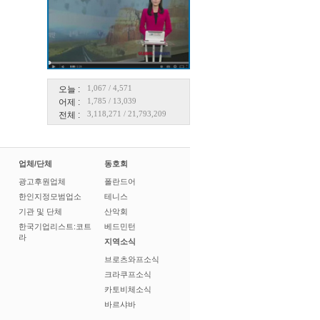
1,067
/
4,571
오늘 :
1,785
/
13,039
어제 :
3,118,271
/
21,793,209
전체 :
업체/단체
동호회
광고후원업체
폴란드어
한인지정모범업소
테니스
기관 및 단체
산악회
한국기업리스트:코트
베드민턴
라
지역소식
브로츠와프소식
크라쿠프소식
카토비체소식
바르샤바