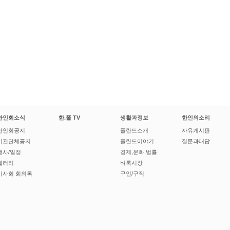
한인회소식
한.폴 TV
생활과정보
한인의소리
한인회공지
폴란드소개
자유게시판
기관단체공지
폴란드이야기
질문과대답
행사/일정
경제,문화,법률
갤러리
벼룩시장
이사회 회의록
구인/구직